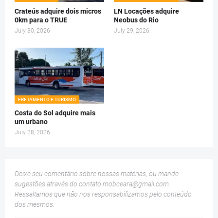
Crateús adquire dois micros
LN Locações adquire
0km para o TRUE
Neobus do Rio
July 30, 2026
July 29, 2026
FRETAMENTO E TURISMO
Costa do Sol adquire mais
um urbano
July 28, 2026
Deixe seu comentário sobre nossas matérias, ou mande
sugestões através do contato
mobceara@gmail.com
.
Ressaltamos que não nos responsabilizamos pelo conteúdo
dos mesmos.