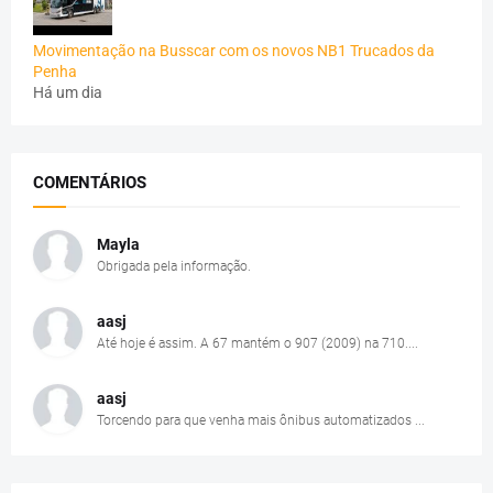
Movimentação na Busscar com os novos NB1 Trucados da
Penha
Há um dia
COMENTÁRIOS
Mayla
Obrigada pela informação.
aasj
Até hoje é assim. A 67 mantém o 907 (2009) na 710....
aasj
Torcendo para que venha mais ônibus automatizados ...