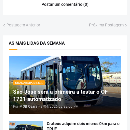
Postar um comentário (0)
Postagem Anterior
Próxima Postagem
AS MAIS LIDAS DA SEMANA
GUANABARA DIESEL
São José será a primeira a testar o OF-
1721 automatizado
Por
MOB Ceará
-
8/04/2026 02:32:00 PM
Crateús adquire dois micros 0km para o
TRUE