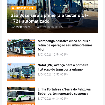
GUANABARA DIESEL
São José será a primeira a testar o OF-
1721 automatizado
Por
MOB Ceará
-
8/04/2026 02:32:00 PM
Maraponga desativa cinco ônibus e
retira de operação seu último Senior
Midi
8/03/2026 12:54:00 PM
Natal (RN) avança para a primeira
licitação do transporte urbano
8/04/2026 12:50:00 PM
Linha Fortaleza x Serra do Félix, via
Beberibe, tem operação suspensa
8/07/2026 04:34:00 PM