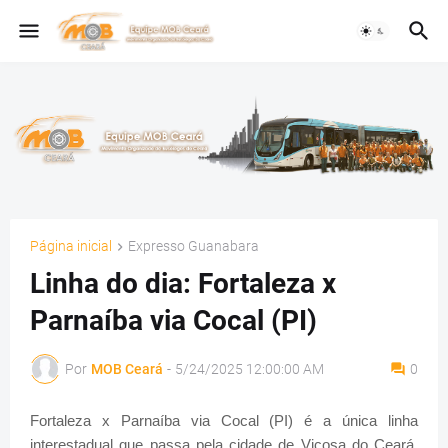
Página inicial
Expresso Guanabara
Linha do dia: Fortaleza x
Parnaíba via Cocal (PI)
Por
MOB Ceará
-
5/24/2025 12:00:00 AM
0
Fortaleza x Parnaíba via Cocal (PI) é a única linha
interestadual que passa pela cidade de Viçosa do Ceará,