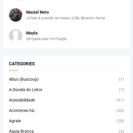
Maciel Neto
Já falei é questão de meses, a São Benedito fechar...
Mayla
Obrigada pela informação.
CATEGORIES
4Bus (Buscoop)
(1)
A Dúvida do Leitor
(7)
Acessibilidade
(41)
Aconteceu há..
(46)
Agrale
(28)
Águia Branca
(4)