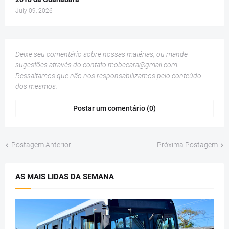
July 09, 2026
Deixe seu comentário sobre nossas matérias, ou mande
sugestões através do contato
mobceara@gmail.com
.
Ressaltamos que não nos responsabilizamos pelo conteúdo
dos mesmos.
Postar um comentário (0)
Postagem Anterior
Próxima Postagem
AS MAIS LIDAS DA SEMANA