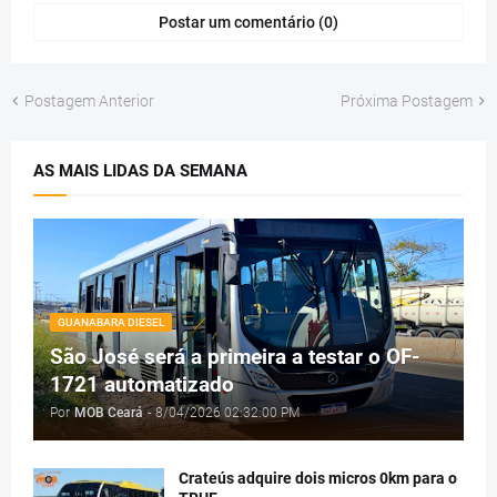
Postar um comentário (0)
Postagem Anterior
Próxima Postagem
AS MAIS LIDAS DA SEMANA
GUANABARA DIESEL
São José será a primeira a testar o OF-
1721 automatizado
Por
MOB Ceará
-
8/04/2026 02:32:00 PM
Crateús adquire dois micros 0km para o