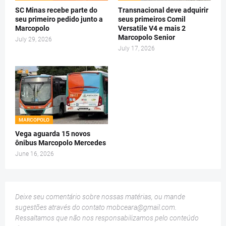
SC Minas recebe parte do
Transnacional deve adquirir
seu primeiro pedido junto a
seus primeiros Comil
Marcopolo
Versatile V4 e mais 2
Marcopolo Senior
July 29, 2026
July 17, 2026
MARCOPOLO
Vega aguarda 15 novos
ônibus Marcopolo Mercedes
June 16, 2026
Deixe seu comentário sobre nossas matérias, ou mande
sugestões através do contato
mobceara@gmail.com
.
Ressaltamos que não nos responsabilizamos pelo conteúdo