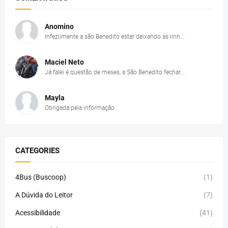
Anomino
Infezlimente a são Benedito estar deixando as linh...
Maciel Neto
Já falei é questão de meses, a São Benedito fechar...
Mayla
Obrigada pela informação.
CATEGORIES
4Bus (Buscoop)
(1)
A Dúvida do Leitor
(7)
Acessibilidade
(41)