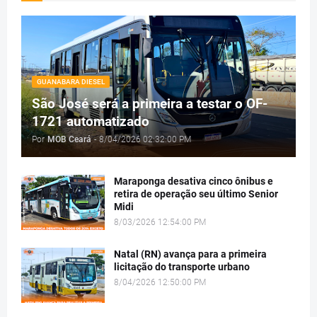
GUANABARA DIESEL
São José será a primeira a testar o OF-
1721 automatizado
Por
MOB Ceará
-
8/04/2026 02:32:00 PM
Maraponga desativa cinco ônibus e
retira de operação seu último Senior
Midi
8/03/2026 12:54:00 PM
Natal (RN) avança para a primeira
licitação do transporte urbano
8/04/2026 12:50:00 PM