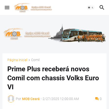
Página inicial
Comil
Prime Plus receberá novos
Comil com chassis Volks Euro
VI
Por
MOB Ceará
-
2/27/2025 12:00:00 AM
0