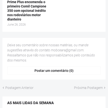
Prime Plus encomenda o
primeiro Comil Campione
350 com opcional inédito
nos rodoviários motor
dianteiro
June 26, 2026
Deixe seu comentário sobre nossas matérias, ou mande
sugestões através do contato
mobceara@gmail.com
.
Ressaltamos que não nos responsabilizamos pelo conteúdo
dos mesmos.
Postar um comentário (0)
Postagem Anterior
Próxima Postagem
AS MAIS LIDAS DA SEMANA