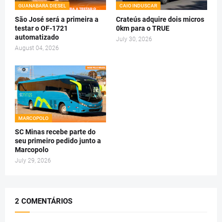
GUANABARA DIESEL
CAIO INDUSCAR
São José será a primeira a
Crateús adquire dois micros
testar o OF-1721
0km para o TRUE
automatizado
July 30, 2026
August 04, 2026
MARCOPOLO
SC Minas recebe parte do
seu primeiro pedido junto a
Marcopolo
July 29, 2026
2 COMENTÁRIOS