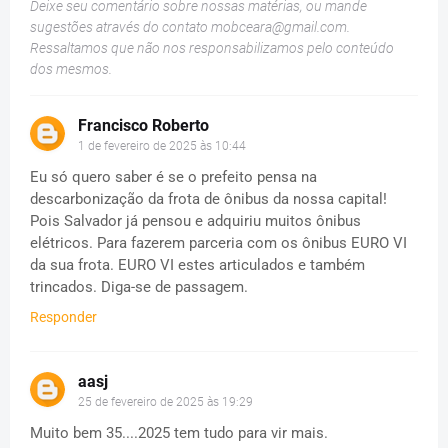
Deixe seu comentário sobre nossas matérias, ou mande
sugestões através do contato
mobceara@gmail.com
.
Ressaltamos que não nos responsabilizamos pelo conteúdo
dos mesmos.
Francisco Roberto
1 de fevereiro de 2025 às 10:44
Eu só quero saber é se o prefeito pensa na
descarbonização da frota de ônibus da nossa capital!
Pois Salvador já pensou e adquiriu muitos ônibus
elétricos. Para fazerem parceria com os ônibus EURO VI
da sua frota. EURO VI estes articulados e também
trincados. Diga-se de passagem.
Responder
aasj
25 de fevereiro de 2025 às 19:29
Muito bem 35....2025 tem tudo para vir mais.