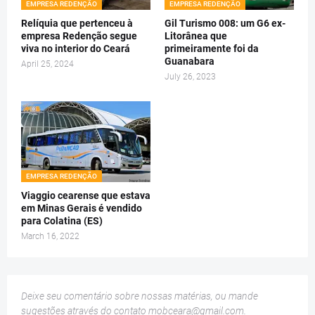
EMPRESA REDENÇÃO
EMPRESA REDENÇÃO
Relíquia que pertenceu à
Gil Turismo 008: um G6 ex-
empresa Redenção segue
Litorânea que
viva no interior do Ceará
primeiramente foi da
Guanabara
April 25, 2024
July 26, 2023
EMPRESA REDENÇÃO
Viaggio cearense que estava
em Minas Gerais é vendido
para Colatina (ES)
March 16, 2022
Deixe seu comentário sobre nossas matérias, ou mande
sugestões através do contato
mobceara@gmail.com
.