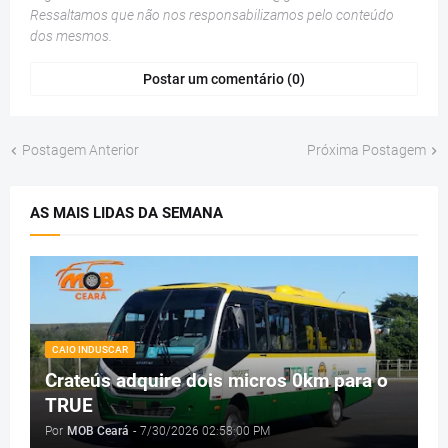
Ressaltamos que não nos responsabilizamos pelo conteúdo
dos mesmos.
Postar um comentário (0)
Postagem Anterior
Próxima Postagem
AS MAIS LIDAS DA SEMANA
CAIO INDUSCAR
Crateús adquire dois micros 0km para o
TRUE
Por
MOB Ceará
-
7/30/2026 02:58:00 PM