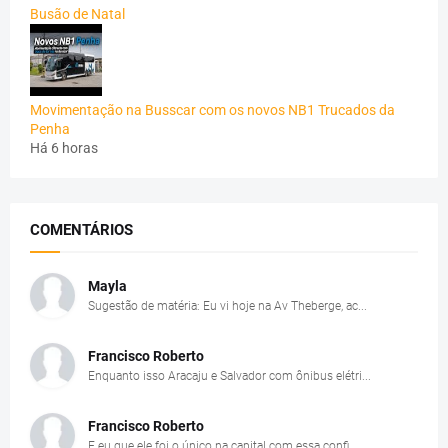
Busão de Natal
Movimentação na Busscar com os novos NB1 Trucados da
Penha
Há 6 horas
COMENTÁRIOS
Mayla
Sugestão de matéria: Eu vi hoje na Av Theberge, ac...
Francisco Roberto
Enquanto isso Aracaju e Salvador com ônibus elétri...
Francisco Roberto
E eu que ele foi o único na capital com essa confi...