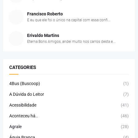
Francisco Roberto
E eu que ele foi o único na capital com essa confi...
Erivaldo Martins
Eterna Bons Amigos, andei muito nos carros desta e...
CATEGORIES
4Bus (Buscoop)
(1)
A Dúvida do Leitor
(7)
Acessibilidade
(41)
Aconteceu há..
(46)
Agrale
(28)
Águia Branca
(4)