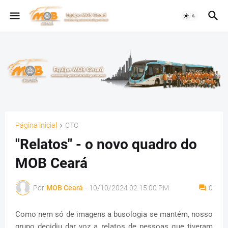
Página inicial
CTC
"Relatos" - o novo quadro do
MOB Ceará
Por
MOB Ceará
-
10/10/2024 02:15:00 PM
0
Como nem só de imagens a busologia se mantém, nosso
grupo decidiu dar voz a relatos de pessoas que tiveram