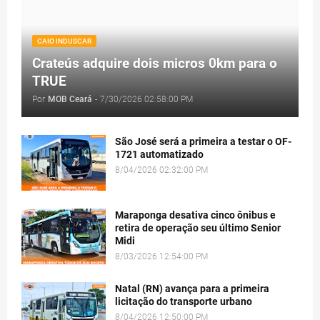
CAIO INDUSCAR
Crateús adquire dois micros 0km para o
TRUE
Por
MOB Ceará
-
7/30/2026 02:58:00 PM
São José será a primeira a testar o OF-
1721 automatizado
8/04/2026 02:32:00 PM
Maraponga desativa cinco ônibus e
retira de operação seu último Senior
Midi
8/03/2026 12:54:00 PM
Natal (RN) avança para a primeira
licitação do transporte urbano
8/04/2026 12:50:00 PM