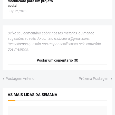
modificado para um projeto
social
July 12, 2025
Deixe seu comentário sobre nossas matérias, ou mande
sugestões através do contato
mobceara@gmail.com
.
Ressaltamos que não nos responsabilizamos pelo conteúdo
dos mesmos.
Postar um comentário (0)
Postagem Anterior
Próxima Postagem
AS MAIS LIDAS DA SEMANA