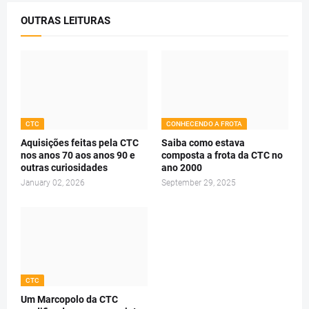
OUTRAS LEITURAS
CTC
CONHECENDO A FROTA
Aquisições feitas pela CTC
Saiba como estava
nos anos 70 aos anos 90 e
composta a frota da CTC no
outras curiosidades
ano 2000
January 02, 2026
September 29, 2025
CTC
Um Marcopolo da CTC