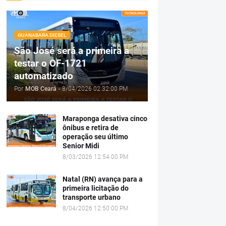
GUANABARA DIESEL
São José será a primeira a
testar o OF-1721
automatizado
Por
MOB Ceará
-
8/04/2026 02:32:00 PM
Maraponga desativa cinco
ônibus e retira de
operação seu último
Senior Midi
8/03/2026 12:54:00 PM
Natal (RN) avança para a
primeira licitação do
transporte urbano
8/04/2026 12:50:00 PM