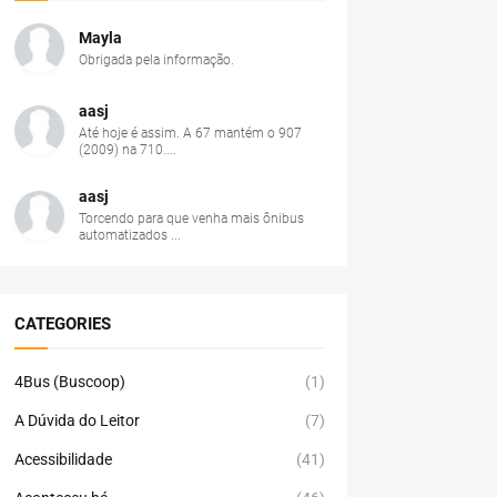
Mayla
Obrigada pela informação.
aasj
Até hoje é assim. A 67 mantém o 907
(2009) na 710....
aasj
Torcendo para que venha mais ônibus
automatizados ...
CATEGORIES
4Bus (Buscoop)
(1)
A Dúvida do Leitor
(7)
Acessibilidade
(41)