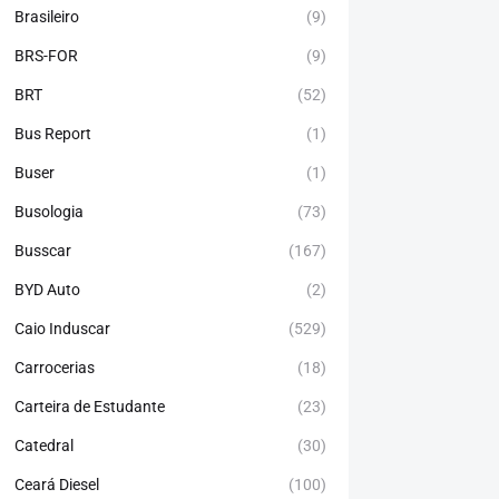
Brasileiro
(9)
BRS-FOR
(9)
BRT
(52)
Bus Report
(1)
Buser
(1)
Busologia
(73)
Busscar
(167)
BYD Auto
(2)
Caio Induscar
(529)
Carrocerias
(18)
Carteira de Estudante
(23)
Catedral
(30)
Ceará Diesel
(100)