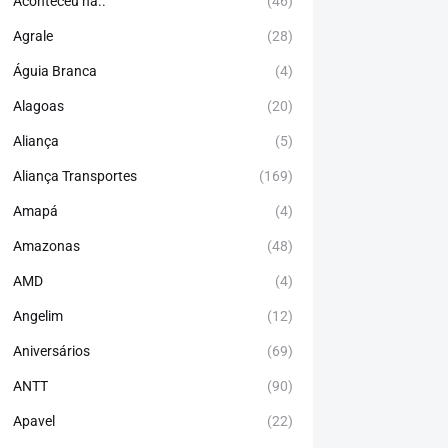
Aconteceu há..
(46)
Agrale
(28)
Águia Branca
(4)
Alagoas
(20)
Aliança
(5)
Aliança Transportes
(169)
Amapá
(4)
Amazonas
(48)
AMD
(4)
Angelim
(12)
Aniversários
(69)
ANTT
(90)
Apavel
(22)