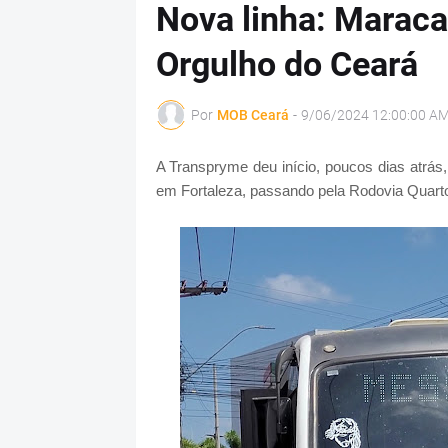
Nova linha: Marac
Orgulho do Ceará
Por
MOB Ceará
-
9/06/2024 12:00:00 A
A Transpryme deu início, poucos dias atrás
em Fortaleza, passando pela Rodovia Quarto 