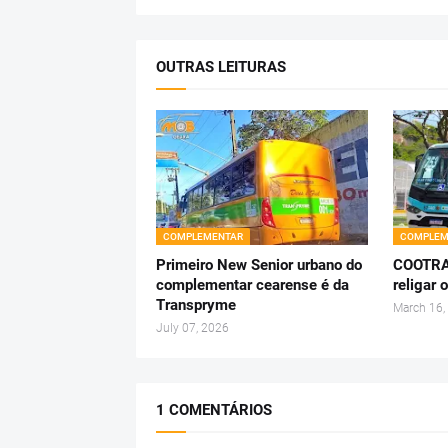
OUTRAS LEITURAS
COMPLEMENTAR
COMPLEM
Primeiro New Senior urbano do
COOTRAP
complementar cearense é da
religar 
Transpryme
March 16,
July 07, 2026
1 COMENTÁRIOS