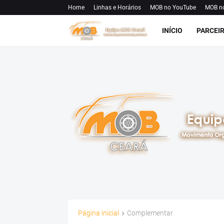
Home
Linhas e Horários
MOB no YouTube
MOB n
INÍCIO
PARCEI
Página inicial
Complementar