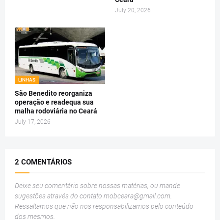
July 20, 2026
LINHAS
São Benedito reorganiza
operação e readequa sua
malha rodoviária no Ceará
July 17, 2026
2 COMENTÁRIOS
Deixe seu comentário sobre nossas matérias, ou mande
sugestões através do contato
mobceara@gmail.com
.
Ressaltamos que não nos responsabilizamos pelo conteúdo
dos mesmos.