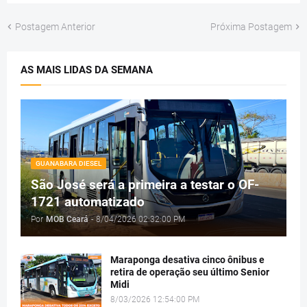
Postagem Anterior
Próxima Postagem
AS MAIS LIDAS DA SEMANA
GUANABARA DIESEL
São José será a primeira a testar o OF-
1721 automatizado
Por
MOB Ceará
-
8/04/2026 02:32:00 PM
Maraponga desativa cinco ônibus e
retira de operação seu último Senior
Midi
8/03/2026 12:54:00 PM