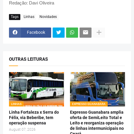
Redação: Davi Oliveira
Tags
Linhas
Novidades
Facebook
OUTRAS LEITURAS
LINHAS
EXPRESSO GUANABARA
Linha Fortaleza x Serra do
Expresso Guanabara amplia
Félix, via Beberibe, tem
oferta de SemiLeito Total e
operação suspensa
Leito e reorganiza operação
de linhas intermunicipais no
August 07, 2026
Ceará