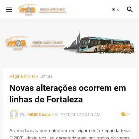
Página inicial
Linhas
Novas alterações ocorrem em
linhas de Fortaleza
Por
MOB Ceará
-
8/12/2024 12:00:00 AM
2
As mudanças que entraram em vigor nesta segunda-feira
(12/08), desta vez, se caracterizaram por trocas de vagas