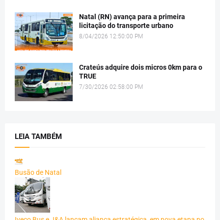
Natal (RN) avança para a primeira
licitação do transporte urbano
8/04/2026 12:50:00 PM
Crateús adquire dois micros 0km para o
TRUE
7/30/2026 02:58:00 PM
LEIA TAMBÉM
Busão de Natal
Iveco Bus e J&A lançam aliança estratégica, em nova etapa no