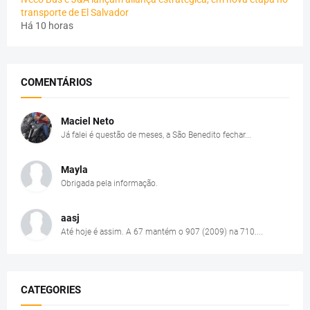
transporte de El Salvador
Há 10 horas
COMENTÁRIOS
Maciel Neto
Já falei é questão de meses, a São Benedito fechar...
Mayla
Obrigada pela informação.
aasj
Até hoje é assim. A 67 mantém o 907 (2009) na 710....
CATEGORIES