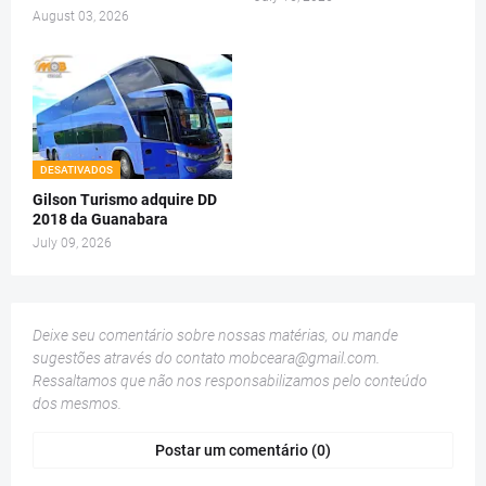
August 03, 2026
DESATIVADOS
Gilson Turismo adquire DD
2018 da Guanabara
July 09, 2026
Deixe seu comentário sobre nossas matérias, ou mande
sugestões através do contato
mobceara@gmail.com
.
Ressaltamos que não nos responsabilizamos pelo conteúdo
dos mesmos.
Postar um comentário (0)