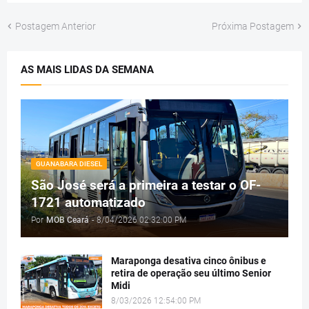
Postagem Anterior
Próxima Postagem
AS MAIS LIDAS DA SEMANA
GUANABARA DIESEL
São José será a primeira a testar o OF-
1721 automatizado
Por
MOB Ceará
-
8/04/2026 02:32:00 PM
Maraponga desativa cinco ônibus e
retira de operação seu último Senior
Midi
8/03/2026 12:54:00 PM