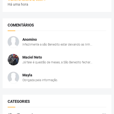
Há uma hora
COMENTÁRIOS
Anomino
Infezlimente a são Benedito estar deixando as linh...
Maciel Neto
Já falei é questão de meses, a São Benedito fechar...
Mayla
Obrigada pela informação.
CATEGORIES