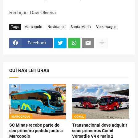
Redação: Davi Oliveira
Tags
Marcopolo
Novidades
Santa Maria
Volkswagen
Facebook
OUTRAS LEITURAS
MARCOPOLO
COMIL
SC Minas recebe parte do
Transnacional deve adquirir
seu primeiro pedido junto a
seus primeiros Comil
Marcopolo
Versatile V4 e mais 2