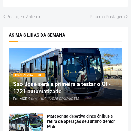
Postagem Anterior
Próxima Postagem
AS MAIS LIDAS DA SEMANA
GUANABARA DIESEL
São José será a primeira a testar o OF-
1721 automatizado
Por
MOB Ceará
-
8/04/2026 02:32:00 PM
Maraponga desativa cinco ônibus e
retira de operação seu último Senior
Midi