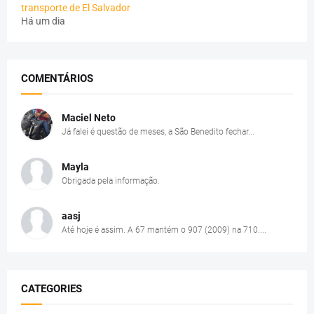
transporte de El Salvador
Há um dia
COMENTÁRIOS
Maciel Neto
Já falei é questão de meses, a São Benedito fechar...
Mayla
Obrigada pela informação.
aasj
Até hoje é assim. A 67 mantém o 907 (2009) na 710....
CATEGORIES