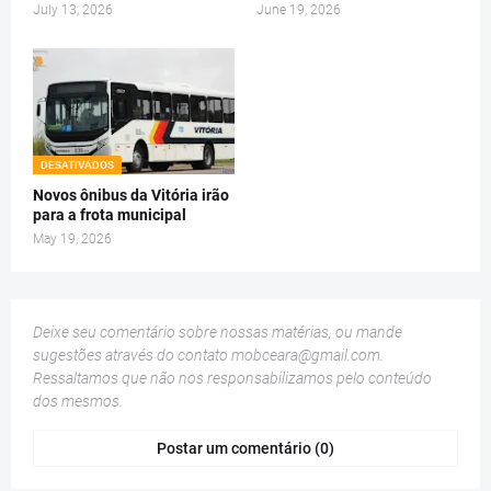
July 13, 2026
June 19, 2026
DESATIVADOS
Novos ônibus da Vitória irão
para a frota municipal
May 19, 2026
Deixe seu comentário sobre nossas matérias, ou mande
sugestões através do contato
mobceara@gmail.com
.
Ressaltamos que não nos responsabilizamos pelo conteúdo
dos mesmos.
Postar um comentário (0)