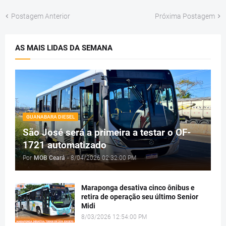
Postagem Anterior
Próxima Postagem
AS MAIS LIDAS DA SEMANA
GUANABARA DIESEL
São José será a primeira a testar o OF-
1721 automatizado
Por
MOB Ceará
-
8/04/2026 02:32:00 PM
Maraponga desativa cinco ônibus e
retira de operação seu último Senior
Midi
8/03/2026 12:54:00 PM