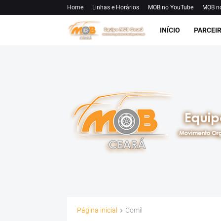
Home
Linhas e Horários
MOB no YouTube
MOB n
INÍCIO
PARCEI
Página inicial
Comil