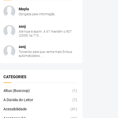
Mayla
Obrigada pela informação.
aasj
Até hoje é assim. A 67 mantém o 907
(2009) na 710....
aasj
Torcendo para que venha mais ônibus
automatizados ...
CATEGORIES
4Bus (Buscoop)
(1)
A Dúvida do Leitor
(7)
Acessibilidade
(41)