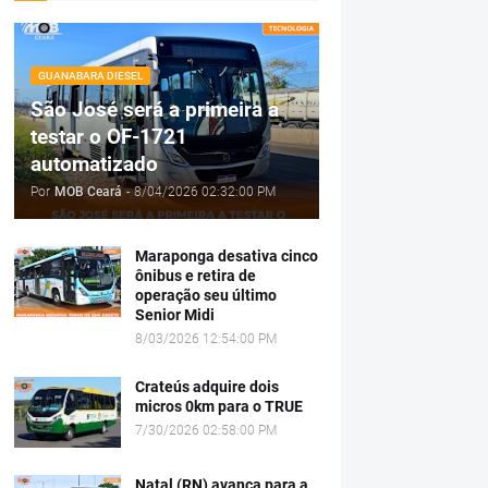
GUANABARA DIESEL
São José será a primeira a
testar o OF-1721
automatizado
Por
MOB Ceará
-
8/04/2026 02:32:00 PM
Maraponga desativa cinco
ônibus e retira de
operação seu último
Senior Midi
8/03/2026 12:54:00 PM
Crateús adquire dois
micros 0km para o TRUE
7/30/2026 02:58:00 PM
Natal (RN) avança para a