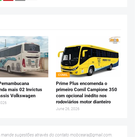
COMIL
 Pernambucana
Prime Plus encomenda o
da mais 02 Invictus
primeiro Comil Campione 350
ssis Volkswagen
com opcional inédito nos
rodoviários motor dianteiro
2026
June 26, 2026
u mande sugestões através do contato
mobceara@gmail.com
.