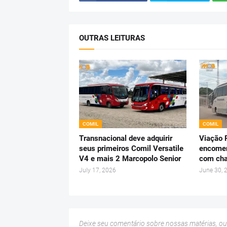
OUTRAS LEITURAS
COMIL
COMIL
Transnacional deve adquirir
Viação
seus primeiros Comil Versatile
encomen
V4 e mais 2 Marcopolo Senior
com cha
July 17, 2026
June 30, 
Deixe seu comentário sobre nossas matérias, o