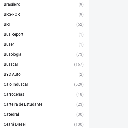
Brasileiro
(9)
BRS-FOR
(9)
BRT
(52)
Bus Report
(1)
Buser
(1)
Busologia
(73)
Busscar
(167)
BYD Auto
(2)
Caio Induscar
(529)
Carrocerias
(18)
Carteira de Estudante
(23)
Catedral
(30)
Ceará Diesel
(100)