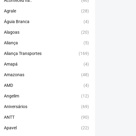
Aconteceu há..
(46)
Agrale
(28)
Águia Branca
(4)
Alagoas
(20)
Aliança
(5)
Aliança Transportes
(169)
Amapá
(4)
Amazonas
(48)
AMD
(4)
Angelim
(12)
Aniversários
(69)
ANTT
(90)
Apavel
(22)