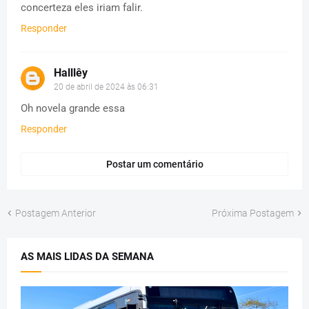
concerteza eles iriam falir.
Responder
Halllêy
20 de abril de 2024 às 06:31
Oh novela grande essa
Responder
Postar um comentário
Postagem Anterior
Próxima Postagem
AS MAIS LIDAS DA SEMANA