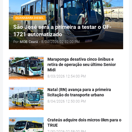
GUANABARA DIESEL
São José será a primeira a testar o OF-
1721 automatizado
Por
MOB Ceará
-
8/04/2026 02:32:00 PM
Maraponga desativa cinco ônibus e
retira de operação seu último Senior
Midi
8/03/2026 12:54:00 PM
Natal (RN) avança para a primeira
licitação do transporte urbano
8/04/2026 12:50:00 PM
Crateús adquire dois micros 0km para o
TRUE
7/30/2026 02:58:00 PM