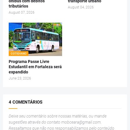
ônibus com débitos
transporte urbano
tributários
August 04, 2026
August 07, 2026
COTIDIANO
Programa Passe Livre
Estudantil em Fortaleza será
expandido
June 23, 2026
4 COMENTÁRIOS
Deixe seu comentário sobre nossas matérias, ou mande
sugestões através do contato
mobceara@gmail.com
.
Ressaltamos que não nos responsabilizamos pelo conteúdo