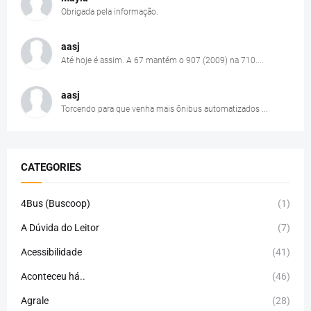
Obrigada pela informação.
aasj
Até hoje é assim. A 67 mantém o 907 (2009) na 710....
aasj
Torcendo para que venha mais ônibus automatizados ...
CATEGORIES
4Bus (Buscoop)
(1)
A Dúvida do Leitor
(7)
Acessibilidade
(41)
Aconteceu há..
(46)
Agrale
(28)