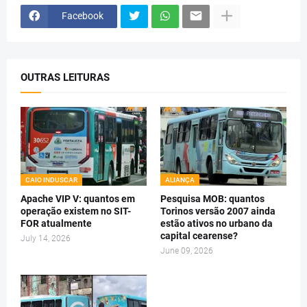
Facebook
OUTRAS LEITURAS
CAIO INDUSCAR
ALIANÇA
Apache VIP V: quantos em
Pesquisa MOB: quantos
operação existem no SIT-
Torinos versão 2007 ainda
FOR atualmente
estão ativos no urbano da
capital cearense?
July 14, 2026
June 09, 2026