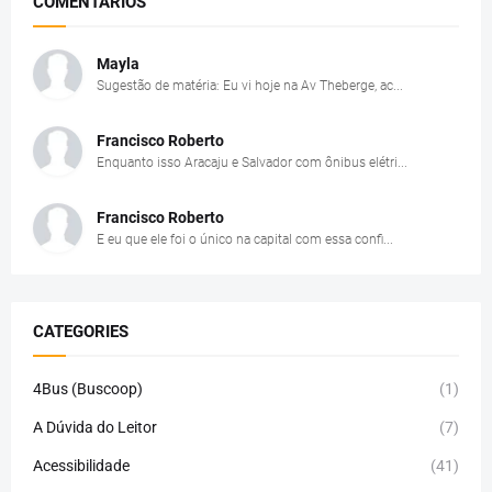
COMENTÁRIOS
Mayla
Sugestão de matéria: Eu vi hoje na Av Theberge, ac...
Francisco Roberto
Enquanto isso Aracaju e Salvador com ônibus elétri...
Francisco Roberto
E eu que ele foi o único na capital com essa confi...
CATEGORIES
4Bus (Buscoop)
(1)
A Dúvida do Leitor
(7)
Acessibilidade
(41)