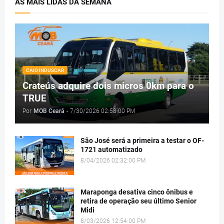
AS MAIS LIDAS DA SEMANA
CAIO INDUSCAR
Crateús adquire dois micros 0km para o
TRUE
Por
MOB Ceará
-
7/30/2026 02:58:00 PM
São José será a primeira a testar o OF-
1721 automatizado
8/04/2026 02:32:00 PM
Maraponga desativa cinco ônibus e
retira de operação seu último Senior
Midi
8/03/2026 12:54:00 PM