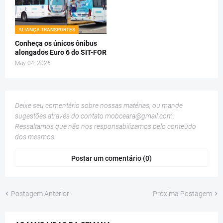
ALIANÇA TRANSPORTES
Conheça os únicos ônibus
alongados Euro 6 do SIT-FOR
May 04, 2026
Deixe seu comentário sobre nossas matérias, ou mande
sugestões através do contato
mobceara@gmail.com
.
Ressaltamos que não nos responsabilizamos pelo conteúdo
dos mesmos.
Postar um comentário (0)
Postagem Anterior
Próxima Postagem