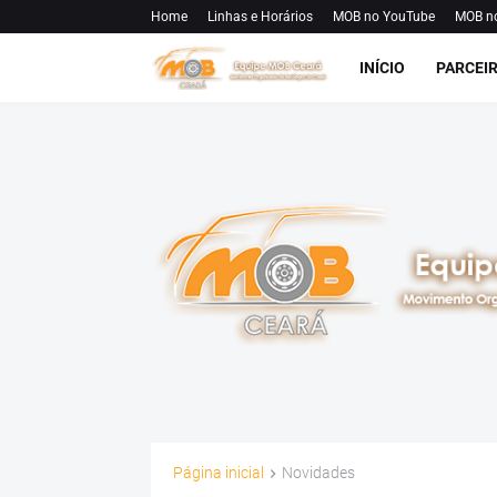
Home
Linhas e Horários
MOB no YouTube
MOB n
INÍCIO
PARCEI
Página inicial
Novidades