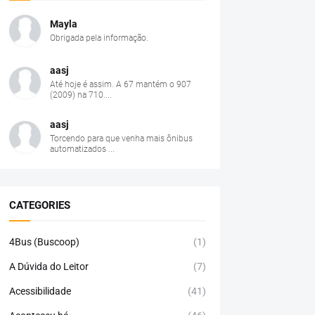
Mayla
Obrigada pela informação.
aasj
Até hoje é assim. A 67 mantém o 907
(2009) na 710....
aasj
Torcendo para que venha mais ônibus
automatizados ...
CATEGORIES
4Bus (Buscoop)
(1)
A Dúvida do Leitor
(7)
Acessibilidade
(41)