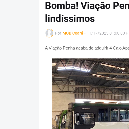
Bomba! Viação Penh
lindíssimos
Por
MOB Ceará
-
11/17/2023 01:00:00 
A Viação Penha acaba de adquirir 4 Caio Ap