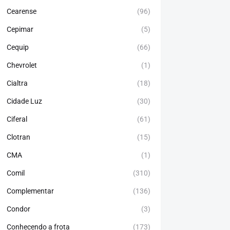
Cearense
(96)
Cepimar
(5)
Cequip
(66)
Chevrolet
(1)
Cialtra
(18)
Cidade Luz
(30)
Ciferal
(61)
Clotran
(15)
CMA
(1)
Comil
(310)
Complementar
(136)
Condor
(3)
Conhecendo a frota
(173)