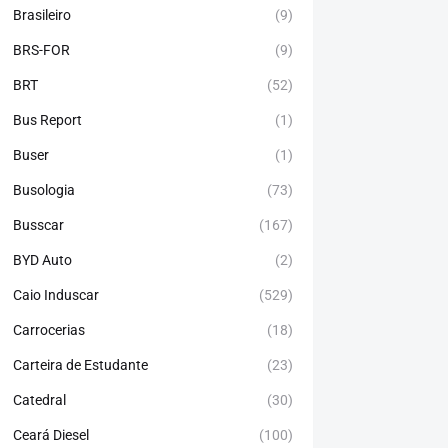
Brasileiro
(9)
BRS-FOR
(9)
BRT
(52)
Bus Report
(1)
Buser
(1)
Busologia
(73)
Busscar
(167)
BYD Auto
(2)
Caio Induscar
(529)
Carrocerias
(18)
Carteira de Estudante
(23)
Catedral
(30)
Ceará Diesel
(100)