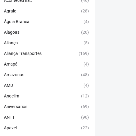
Aconteceu há..
(46)
Agrale
(28)
Águia Branca
(4)
Alagoas
(20)
Aliança
(5)
Aliança Transportes
(169)
Amapá
(4)
Amazonas
(48)
AMD
(4)
Angelim
(12)
Aniversários
(69)
ANTT
(90)
Apavel
(22)