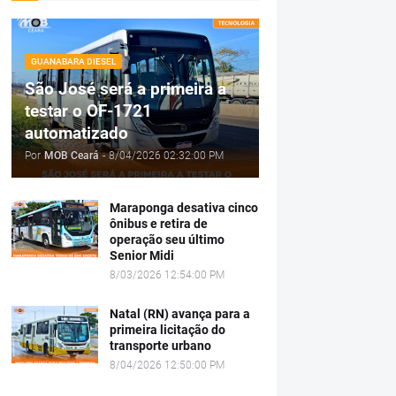
GUANABARA DIESEL
São José será a primeira a
testar o OF-1721
automatizado
Por
MOB Ceará
-
8/04/2026 02:32:00 PM
Maraponga desativa cinco
ônibus e retira de
operação seu último
Senior Midi
8/03/2026 12:54:00 PM
Natal (RN) avança para a
primeira licitação do
transporte urbano
8/04/2026 12:50:00 PM