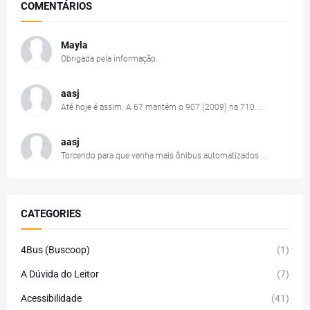
COMENTÁRIOS
Mayla
Obrigada pela informação.
aasj
Até hoje é assim. A 67 mantém o 907 (2009) na 710....
aasj
Torcendo para que venha mais ônibus automatizados ...
CATEGORIES
4Bus (Buscoop)
(1)
A Dúvida do Leitor
(7)
Acessibilidade
(41)