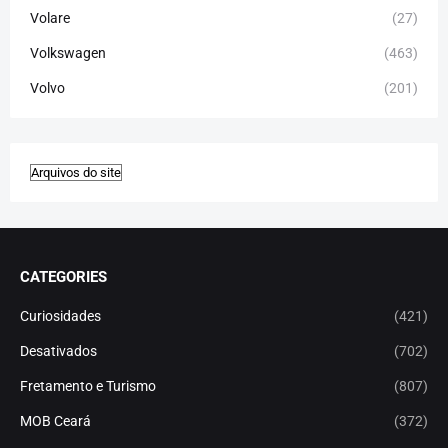
Volare
(27)
Volkswagen
(463)
Volvo
(201)
CATEGORIES
Curiosidades
(421)
Desativados
(702)
Fretamento e Turismo
(807)
MOB Ceará
(372)