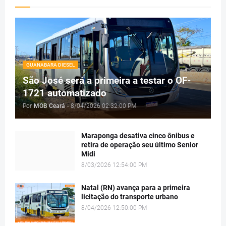
GUANABARA DIESEL
São José será a primeira a testar o OF-
1721 automatizado
Por
MOB Ceará
-
8/04/2026 02:32:00 PM
Maraponga desativa cinco ônibus e
retira de operação seu último Senior
Midi
8/03/2026 12:54:00 PM
Natal (RN) avança para a primeira
licitação do transporte urbano
8/04/2026 12:50:00 PM