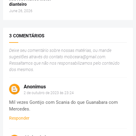
dianteiro
June 26, 2026
3 COMENTÁRIOS
Deixe seu comentário sobre nossas matérias, ou mande
sugestões através do contato
mobceara@gmail.com
.
Ressaltamos que não nos responsabilizamos pelo conteúdo
dos mesmos.
Anonimus
2 de outubro de 2023 às 23:24
Mil vezes Gontijo com Scania do que Guanabara com
Mercedes.
Responder