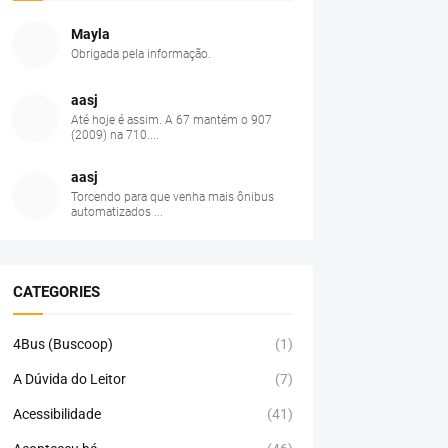
Mayla
Obrigada pela informação.
aasj
Até hoje é assim. A 67 mantém o 907
(2009) na 710....
aasj
Torcendo para que venha mais ônibus
automatizados ...
CATEGORIES
4Bus (Buscoop)
(1)
A Dúvida do Leitor
(7)
Acessibilidade
(41)