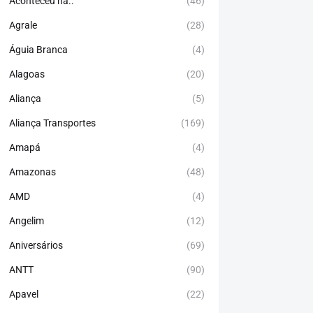
Aconteceu há..
(46)
Agrale
(28)
Águia Branca
(4)
Alagoas
(20)
Aliança
(5)
Aliança Transportes
(169)
Amapá
(4)
Amazonas
(48)
AMD
(4)
Angelim
(12)
Aniversários
(69)
ANTT
(90)
Apavel
(22)