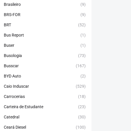
Brasileiro
(9)
BRS-FOR
(9)
BRT
(52)
Bus Report
(1)
Buser
(1)
Busologia
(73)
Busscar
(167)
BYD Auto
(2)
Caio Induscar
(529)
Carrocerias
(18)
Carteira de Estudante
(23)
Catedral
(30)
Ceará Diesel
(100)