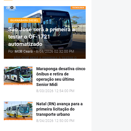
GUANABARA DIESEL
São José será a primeira a
testar o OF-1721
automatizado
Por
MOB Ceará
-
8/04/2026 02:32:00 PM
Maraponga desativa cinco
ônibus e retira de
operação seu último
Senior Midi
8/03/2026 12:54:00 PM
Natal (RN) avança para a
primeira licitação do
transporte urbano
8/04/2026 12:50:00 PM