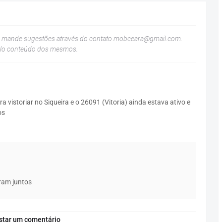
u mande sugestões através do contato
mobceara@gmail.com
.
elo conteúdo dos mesmos.
 vistoriar no Siqueira e o 26091 (Vitoria) ainda estava ativo e
os
ram juntos
star um comentário