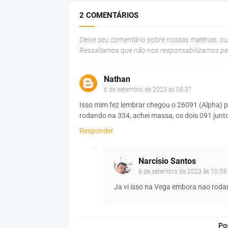
2 COMENTÁRIOS
Deixe seu comentário sobre nossas matérias, o
Ressaltamos que não nos responsabilizamos p
Nathan
6 de setembro de 2023 às 08:37
Isso mim fez lembrar chegou o 26091 (Alpha) pra
rodando na 334, achei massa, os dois 091 junt
Responder
Narcisio Santos
6 de setembro de 2023 às 10:59
Ja vi isso na Vega embora nao roda
Po