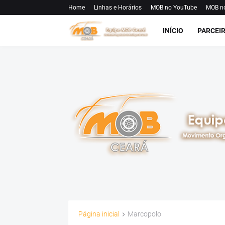
Home
Linhas e Horários
MOB no YouTube
MOB n
INÍCIO
PARCEI
Página inicial
Marcopolo