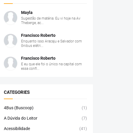
Mayla
Sugestão de matéria: Eu vi hoje na Av
Theberge, ac...
Francisco Roberto
Enquanto isso Aracaju e Salvador com
ônibus elétri...
Francisco Roberto
E eu que ele foi o único na capital com
essa confi...
CATEGORIES
4Bus (Buscoop)
(1)
A Dúvida do Leitor
(7)
Acessibilidade
(41)