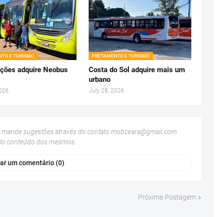
TO E TURISMO
FRETAMENTO E TURISMO
ções adquire Neobus
Costa do Sol adquire mais um
urbano
2026
July 28, 2026
u mande sugestões através do contato
mobceara@gmail.com
.
elo conteúdo dos mesmos.
ar um comentário (0)
Próxima Postagem