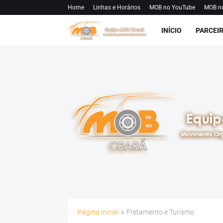
Home
Linhas e Horários
MOB no YouTube
MOB n
INÍCIO
PARCEI
Página inicial
Fretamento e Turismo