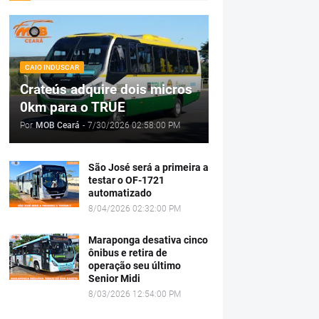
CAIO INDUSCAR
Crateús adquire dois micros
0km para o TRUE
Por
MOB Ceará
-
7/30/2026 02:58:00 PM
São José será a primeira a
testar o OF-1721
automatizado
8/04/2026 02:32:00 PM
Maraponga desativa cinco
ônibus e retira de
operação seu último
Senior Midi
8/03/2026 12:54:00 PM