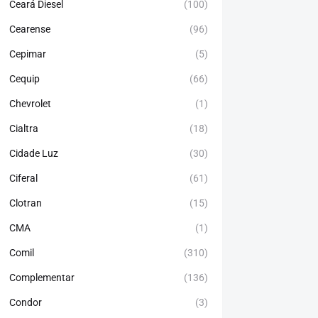
Ceará Diesel
(100)
Cearense
(96)
Cepimar
(5)
Cequip
(66)
Chevrolet
(1)
Cialtra
(18)
Cidade Luz
(30)
Ciferal
(61)
Clotran
(15)
CMA
(1)
Comil
(310)
Complementar
(136)
Condor
(3)