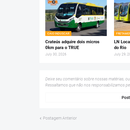
CAIO INDUSCAR
FRETAMEN
Crateús adquire dois micros
LN Loca
0km para o TRUE
do Rio
July 30, 2026
July 29, 
Deixe seu comentário sobre nossas matérias, o
Ressaltamos que não nos responsabilizamos p
Post
Postagem Anterior