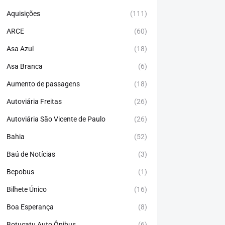
Aquisições
(111)
ARCE
(60)
Asa Azul
(18)
Asa Branca
(6)
Aumento de passagens
(18)
Autoviária Freitas
(26)
Autoviária São Vicente de Paulo
(26)
Bahia
(52)
Baú de Notícias
(3)
Bepobus
(1)
Bilhete Único
(16)
Boa Esperança
(8)
Botucatu Auto Ônibus
(6)