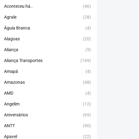
Aconteceu há..
(46)
Agrale
(28)
Águia Branca
(4)
Alagoas
(20)
Aliança
(5)
Aliança Transportes
(169)
Amapá
(4)
Amazonas
(48)
AMD
(4)
Angelim
(12)
Aniversários
(69)
ANTT
(90)
Apavel
(22)