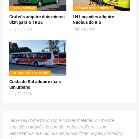
CAIO INDUSCAR
FRETAMENTO E TURISMO
Crateús adquire dois micros
LN Locações adquire
0km para o TRUE
Neobus do Rio
July 30, 2026
July 29, 2026
FRETAMENTO E TURISMO
Costa do Sol adquire mais
um urbano
July 28, 2026
Deixe seu comentário sobre nossas matérias, ou mande
sugestões através do contato
mobceara@gmail.com
.
Ressaltamos que não nos responsabilizamos pelo conteúdo