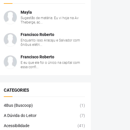
Mayla
Sugestão de matéria: Eu vi hoje na Av
Theberge, ac...
Francisco Roberto
Enquanto isso Aracaju e Salvador com
ônibus elétri...
Francisco Roberto
E eu que ele foi o único na capital com
essa confi...
CATEGORIES
4Bus (Buscoop)
(1)
A Dúvida do Leitor
(7)
Acessibilidade
(41)