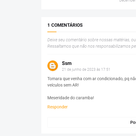
December
1 COMENTÁRIOS
Deixe seu comentário sobre nossas matérias, o
Ressaltamos que não nos responsabilizamos p
Ssm
21 de junho de 2023 às 17:51
Tomara que venha com ar condicionado, pq não 
veículos sem AR!
Meseridade do caramba!
Responder
Po