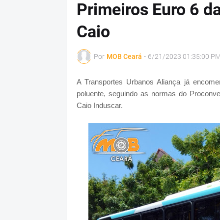
Primeiros Euro 6 da
Caio
Por
MOB Ceará
-
6/21/2023 01:35:00 P
A Transportes Urbanos Aliança já encom
poluente, seguindo as normas do Proconve P
Caio Induscar.