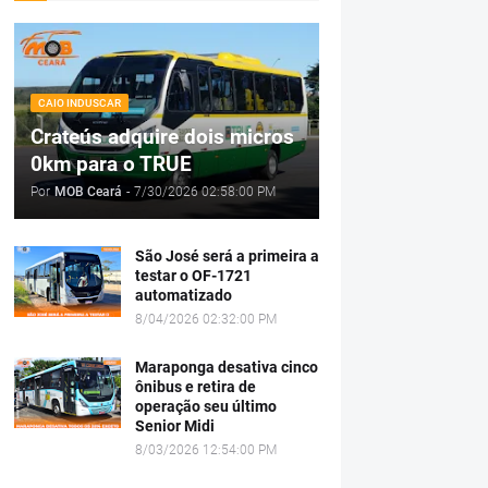
CAIO INDUSCAR
Crateús adquire dois micros
0km para o TRUE
Por
MOB Ceará
-
7/30/2026 02:58:00 PM
São José será a primeira a
testar o OF-1721
automatizado
8/04/2026 02:32:00 PM
Maraponga desativa cinco
ônibus e retira de
operação seu último
Senior Midi
8/03/2026 12:54:00 PM