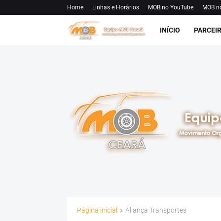
Home
Linhas e Horários
MOB no YouTube
MOB n
INÍCIO
PARCEI
Página inicial
Aliança Transportes