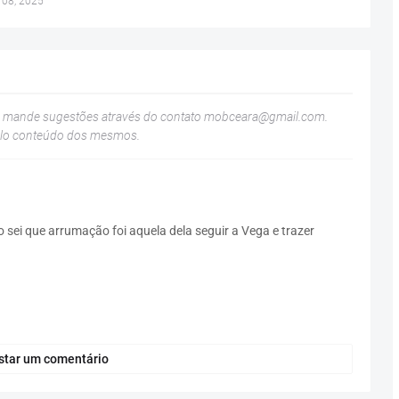
 08, 2025
u mande sugestões através do contato
mobceara@gmail.com
.
elo conteúdo dos mesmos.
sei que arrumação foi aquela dela seguir a Vega e trazer
star um comentário