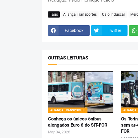
Tags
Aliança Transportes
Caio Induscar
Merc
Facebook
Twitter
OUTRAS LEITURAS
ALIANÇA TRANSPORTES
ALIANÇA
Conheça os únicos ônibus
Os Tori
alongados Euro 6 do SIT-FOR
sem ar-
FOR
May 04, 2026