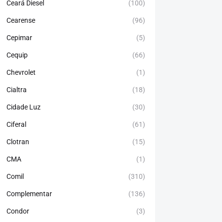
Ceará Diesel
(100)
Cearense
(96)
Cepimar
(5)
Cequip
(66)
Chevrolet
(1)
Cialtra
(18)
Cidade Luz
(30)
Ciferal
(61)
Clotran
(15)
CMA
(1)
Comil
(310)
Complementar
(136)
Condor
(3)