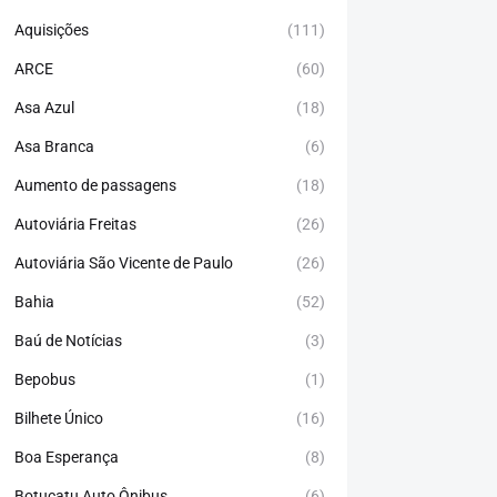
Aquisições
(111)
ARCE
(60)
Asa Azul
(18)
Asa Branca
(6)
Aumento de passagens
(18)
Autoviária Freitas
(26)
Autoviária São Vicente de Paulo
(26)
Bahia
(52)
Baú de Notícias
(3)
Bepobus
(1)
Bilhete Único
(16)
Boa Esperança
(8)
Botucatu Auto Ônibus
(6)