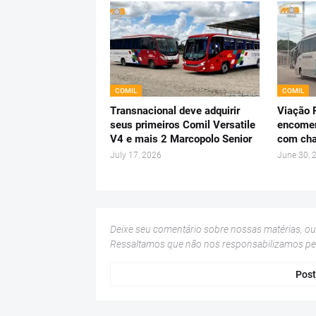
COMIL
COMIL
Transnacional deve adquirir
Viação
seus primeiros Comil Versatile
encomen
V4 e mais 2 Marcopolo Senior
com cha
July 17, 2026
June 30, 
Deixe seu comentário sobre nossas matérias, o
Ressaltamos que não nos responsabilizamos p
Post