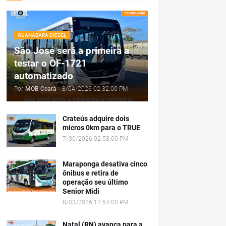
GUANABARA DIESEL
São José será a primeira a
testar o OF-1721
automatizado
Por
MOB Ceará
-
8/04/2026 02:32:00 PM
Crateús adquire dois
micros 0km para o TRUE
7/30/2026 02:58:00 PM
Maraponga desativa cinco
ônibus e retira de
operação seu último
Senior Midi
8/03/2026 12:54:00 PM
Natal (RN) avança para a