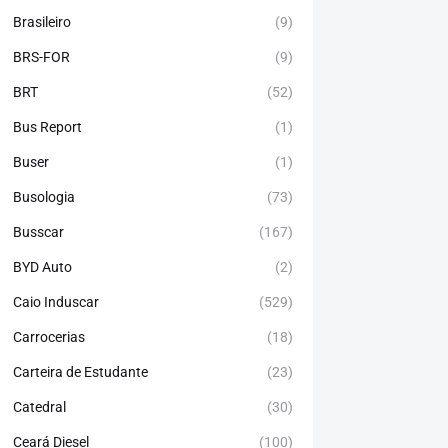
Brasileiro
(9)
BRS-FOR
(9)
BRT
(52)
Bus Report
(1)
Buser
(1)
Busologia
(73)
Busscar
(167)
BYD Auto
(2)
Caio Induscar
(529)
Carrocerias
(18)
Carteira de Estudante
(23)
Catedral
(30)
Ceará Diesel
(100)