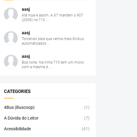
aasj
Até hoje é assim. A 67 mantém o 907
(2009) na 710....
aasj
Torcendo para que venha mais ônibus
automatizados ...
aasj
Boa noite. Na linha 710 tem um micro
com a mesma d...
CATEGORIES
4Bus (Buscoop)
(1)
A Dúvida do Leitor
(7)
Acessibilidade
(41)