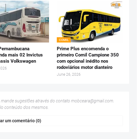
COMIL
 Pernambucana
Prime Plus encomenda o
da mais 02 Invictus
primeiro Comil Campione 350
ssis Volkswagen
com opcional inédito nos
rodoviários motor dianteiro
2026
June 26, 2026
u mande sugestões através do contato
mobceara@gmail.com
.
elo conteúdo dos mesmos.
ar um comentário (0)