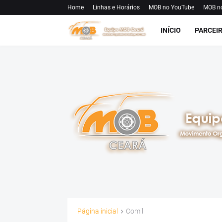
Home
Linhas e Horários
MOB no YouTube
MOB n
INÍCIO
PARCEI
Página inicial
Comil