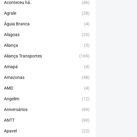
Aconteceu há..
(46)
Agrale
(28)
Águia Branca
(4)
Alagoas
(20)
Aliança
(5)
Aliança Transportes
(169)
Amapá
(4)
Amazonas
(48)
AMD
(4)
Angelim
(12)
Aniversários
(69)
ANTT
(90)
Apavel
(22)