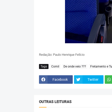
Redação: Paulo Henrique Felício
Tags
Comil
De onde veio ???
Fretamento e T
Facebook
Twitter
OUTRAS LEITURAS