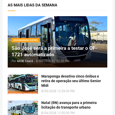
AS MAIS LIDAS DA SEMANA
GUANABARA DIESEL
São José será a primeira a testar o OF-
1721 automatizado
Por
MOB Ceará
-
8/04/2026 02:32:00 PM
Maraponga desativa cinco ônibus e
retira de operação seu último Senior
Midi
8/03/2026 12:54:00 PM
Natal (RN) avança para a primeira
licitação do transporte urbano
8/04/2026 12:50:00 PM