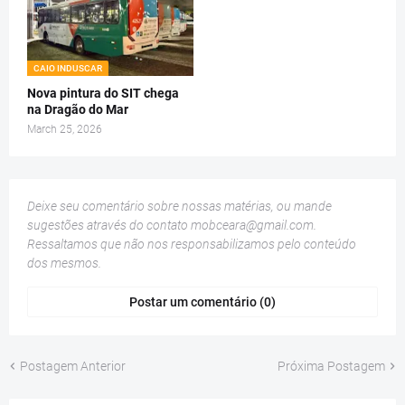
CAIO INDUSCAR
Nova pintura do SIT chega
na Dragão do Mar
March 25, 2026
Deixe seu comentário sobre nossas matérias, ou mande
sugestões através do contato
mobceara@gmail.com
.
Ressaltamos que não nos responsabilizamos pelo conteúdo
dos mesmos.
Postar um comentário (0)
Postagem Anterior
Próxima Postagem