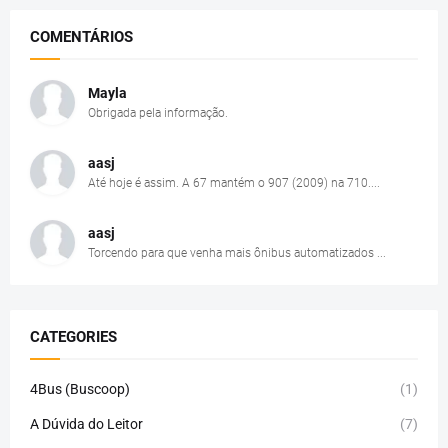
COMENTÁRIOS
Mayla
Obrigada pela informação.
aasj
Até hoje é assim. A 67 mantém o 907 (2009) na 710....
aasj
Torcendo para que venha mais ônibus automatizados ...
CATEGORIES
4Bus (Buscoop)
(1)
A Dúvida do Leitor
(7)