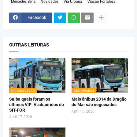
Mercedes Benz
Novidades
Via Urbana
Viação Fortaleza
Facebook
OUTRAS LEITURAS
CAIO INDUSCAR
DESATIVADOS
Saiba quais foram os
Mais ônibus 2014 da Dragão
últimos VIP IV adquiridos do
do Mar são negociados
SIT-FOR
April 15, 2026
April 17, 2026