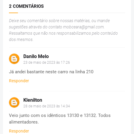
2 COMENTÁRIOS
Deixe seu comentário sobre nossas matérias, ou mande
sugestões através do contato
mobceara@gmail.com
.
Ressaltamos que não nos responsabilizamos pelo conteúdo
dos mesmos.
Danilo Melo
23 de maio de 2023 às 17:26
Já andei bastante neste carro na linha 210
Responder
Klenilton
28 de maio de 2023 às 14:34
Veio junto com os idênticos 13130 e 13132. Todos
alimentadores.
Responder