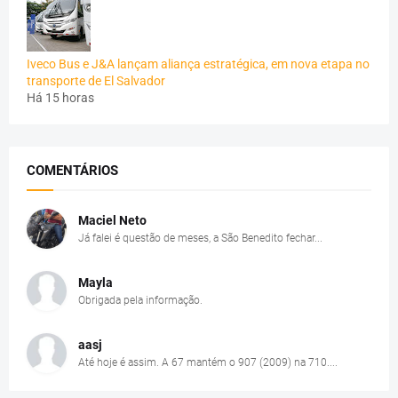
Iveco Bus e J&A lançam aliança estratégica, em nova etapa no
transporte de El Salvador
Há 15 horas
COMENTÁRIOS
Maciel Neto
Já falei é questão de meses, a São Benedito fechar...
Mayla
Obrigada pela informação.
aasj
Até hoje é assim. A 67 mantém o 907 (2009) na 710....