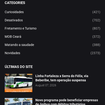
CATEGORIES
Curiosidades
(421)
Desativados
(702)
Fretamento e Turismo
(807)
MOB Ceará
(372)
Matando a saudade
(388)
Novidades
(2373)
ÚLTIMAS DO SITE
Linha Fortaleza x Serra do Félix, via
Beberibe, tem operação suspensa
August 07, 2026
Novo programa pode beneficiar empresas
de ônibus com débitos tributários