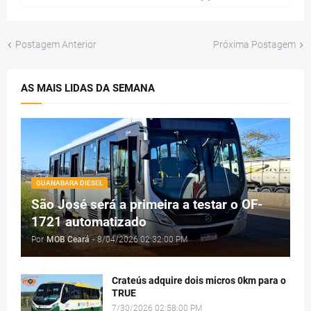
Postagem Anterior
Próxima Postagem
AS MAIS LIDAS DA SEMANA
GUANABARA DIESEL
São José será a primeira a testar o OF-
1721 automatizado
Por
MOB Ceará
-
8/04/2026 02:32:00 PM
Crateús adquire dois micros 0km para o
TRUE
7/30/2026 02:58:00 PM