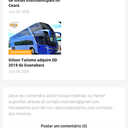
de linhas intermunicipais no
Ceará
July 20, 2026
DESATIVADOS
Gilson Turismo adquire DD
2018 da Guanabara
July 09, 2026
Deixe seu comentário sobre nossas matérias, ou mande
sugestões através do contato
mobceara@gmail.com
.
Ressaltamos que não nos responsabilizamos pelo conteúdo
dos mesmos.
Postar um comentário (0)