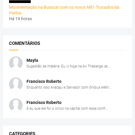
Movimentação na Busscar com os novos NB1 Trucados da
Penha
Há 19 horas
COMENTÁRIOS
Mayla
Sugestão de matéria: Eu vi hoje na Av Theberge, ac...
Francisco Roberto
Enquanto isso Aracaju e Salvador com ônibus elétri...
Francisco Roberto
E eu que ele foi o único na capital com essa confi...
CATEGORIES