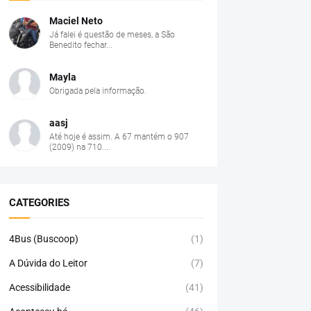
Maciel Neto
Já falei é questão de meses, a São
Benedito fechar...
Mayla
Obrigada pela informação.
aasj
Até hoje é assim. A 67 mantém o 907
(2009) na 710....
CATEGORIES
4Bus (Buscoop)
(1)
A Dúvida do Leitor
(7)
Acessibilidade
(41)