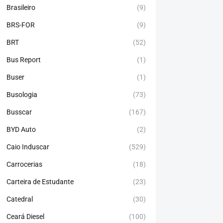
Brasileiro
(9)
BRS-FOR
(9)
BRT
(52)
Bus Report
(1)
Buser
(1)
Busologia
(73)
Busscar
(167)
BYD Auto
(2)
Caio Induscar
(529)
Carrocerias
(18)
Carteira de Estudante
(23)
Catedral
(30)
Ceará Diesel
(100)