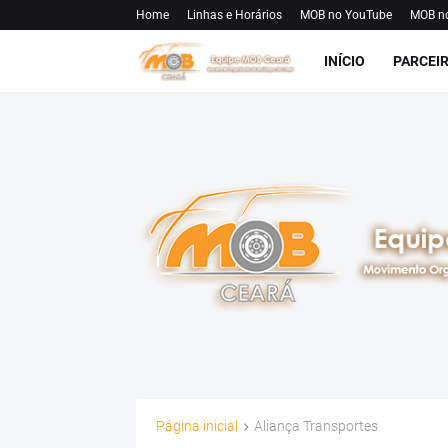
Home
Linhas e Horários
MOB no YouTube
MOB n
INÍCIO
PARCEI
Página inicial
Aliança Transportes