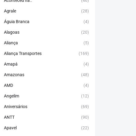
Aconteceu há..
(46)
Agrale
(28)
Águia Branca
(4)
Alagoas
(20)
Aliança
(5)
Aliança Transportes
(169)
Amapá
(4)
Amazonas
(48)
AMD
(4)
Angelim
(12)
Aniversários
(69)
ANTT
(90)
Apavel
(22)