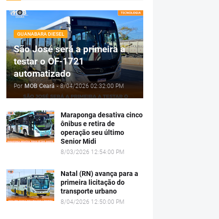
GUANABARA DIESEL
São José será a primeira a
testar o OF-1721
automatizado
Por
MOB Ceará
-
8/04/2026 02:32:00 PM
Maraponga desativa cinco
ônibus e retira de
operação seu último
Senior Midi
8/03/2026 12:54:00 PM
Natal (RN) avança para a
primeira licitação do
transporte urbano
8/04/2026 12:50:00 PM