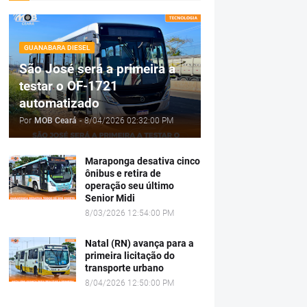
GUANABARA DIESEL
São José será a primeira a
testar o OF-1721
automatizado
Por
MOB Ceará
-
8/04/2026 02:32:00 PM
Maraponga desativa cinco
ônibus e retira de
operação seu último
Senior Midi
8/03/2026 12:54:00 PM
Natal (RN) avança para a
primeira licitação do
transporte urbano
8/04/2026 12:50:00 PM