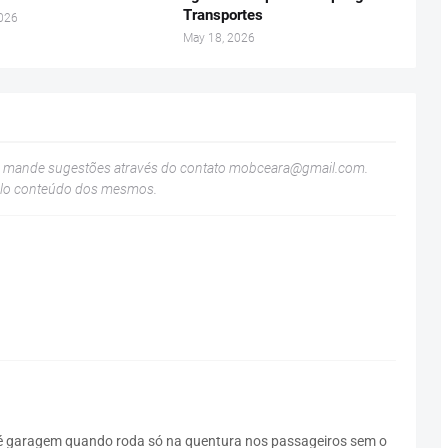
Transportes
2026
May 18, 2026
u mande sugestões através do contato
mobceara@gmail.com
.
elo conteúdo dos mesmos.
té garagem quando roda só na quentura nos passageiros sem o