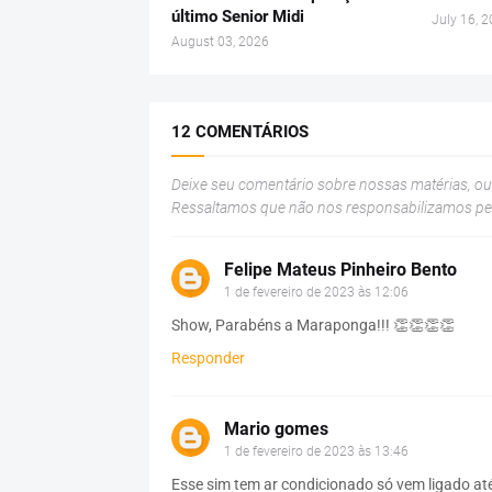
último Senior Midi
July 16, 
August 03, 2026
12 COMENTÁRIOS
Deixe seu comentário sobre nossas matérias, o
Ressaltamos que não nos responsabilizamos p
Felipe Mateus Pinheiro Bento
1 de fevereiro de 2023 às 12:06
Show, Parabéns a Maraponga!!! 👏👏👏👏
Responder
Mario gomes
1 de fevereiro de 2023 às 13:46
Esse sim tem ar condicionado só vem ligado a