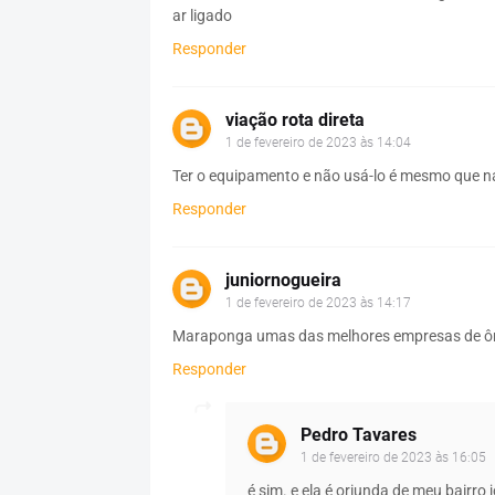
ar ligado
Responder
viação rota direta
1 de fevereiro de 2023 às 14:04
Ter o equipamento e não usá-lo é mesmo que n
Responder
juniornogueira
1 de fevereiro de 2023 às 14:17
Maraponga umas das melhores empresas de ônib
Responder
Pedro Tavares
1 de fevereiro de 2023 às 16:05
é sim. e ela é oriunda de meu bairro 