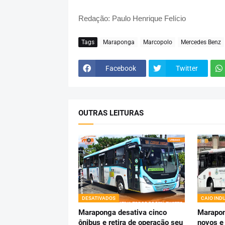
Redação: Paulo Henrique Felício
Tags
Maraponga
Marcopolo
Mercedes Benz
Facebook
Twitter
OUTRAS LEITURAS
DESATIVADOS
CAIO IND
Maraponga desativa cinco
Marapon
ônibus e retira de operação seu
novos e