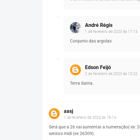
André Régis
1 de fevereiro de 2023 às 17:13
Conjunto das argolas
Edson Feijó
2 de fevereiro de 2023 às 15:22
Terra Santa.
aasj
1 de fevereiro de 2023 às 18:14
Será que a 26 vai aumentar a numeração( ex: 2
seniors midi (ex 26309).