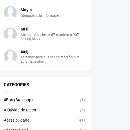
Mayla
Obrigada pela informação.
aasj
Até hoje é assim. A 67 mantém o 907
(2009) na 710....
aasj
Torcendo para que venha mais ônibus
automatizados ...
CATEGORIES
4Bus (Buscoop)
(1)
A Dúvida do Leitor
(7)
Acessibilidade
(41)