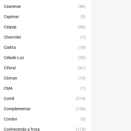
Cearense
(96)
Cepimar
(5)
Cequip
(66)
Chevrolet
(1)
Cialtra
(18)
Cidade Luz
(30)
Ciferal
(61)
Clotran
(15)
CMA
(1)
Comil
(310)
Complementar
(136)
Condor
(3)
Conhecendo a frota
(173)