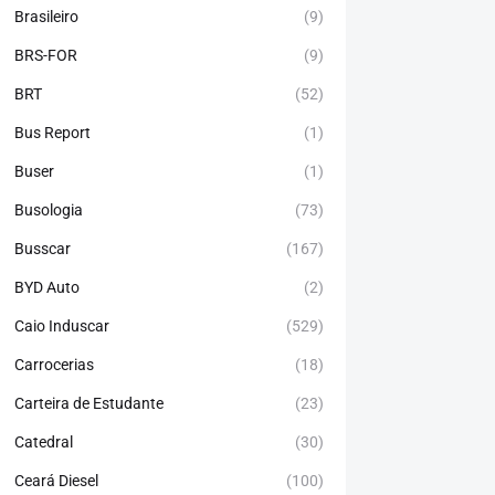
Brasileiro
(9)
BRS-FOR
(9)
BRT
(52)
Bus Report
(1)
Buser
(1)
Busologia
(73)
Busscar
(167)
BYD Auto
(2)
Caio Induscar
(529)
Carrocerias
(18)
Carteira de Estudante
(23)
Catedral
(30)
Ceará Diesel
(100)