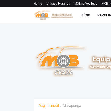
Home
Linhas e Horários
MOB no YouTube
MOB n
INÍCIO
PARCEI
Página inicial
Maraponga