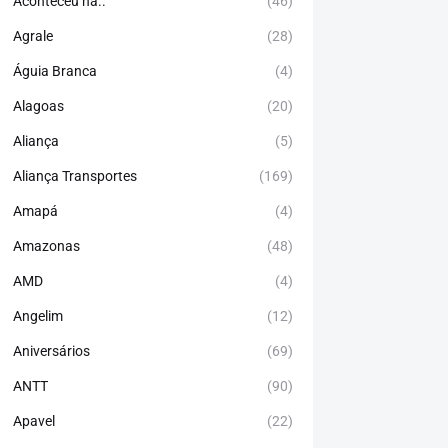
Aconteceu há..
(46)
Agrale
(28)
Águia Branca
(4)
Alagoas
(20)
Aliança
(5)
Aliança Transportes
(169)
Amapá
(4)
Amazonas
(48)
AMD
(4)
Angelim
(12)
Aniversários
(69)
ANTT
(90)
Apavel
(22)