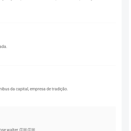
ada.
us da capital, empresa de tradição.
jose walter 👏🏼👏🏼