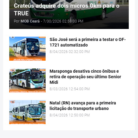
Crateús adquire dois micros 0km para o
TRUE
Por
MOB Ceará
-
7/30/2026 02:58:00 PM
São José será a primeira a testar o OF-
1721 automatizado
8/04/2026 02:32:00 PM
Maraponga desativa cinco ônibus e
retira de operação seu último Senior
Midi
8/03/2026 12:54:00 PM
Natal (RN) avança para a primeira
licitação do transporte urbano
8/04/2026 12:50:00 PM