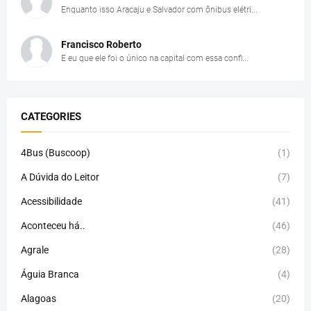
Enquanto isso Aracaju e Salvador com ônibus elétri...
Francisco Roberto
E eu que ele foi o único na capital com essa confi...
CATEGORIES
4Bus (Buscoop)
(1)
A Dúvida do Leitor
(7)
Acessibilidade
(41)
Aconteceu há..
(46)
Agrale
(28)
Águia Branca
(4)
Alagoas
(20)