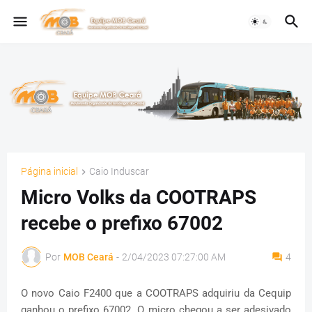
Página inicial
Caio Induscar
Micro Volks da COOTRAPS
recebe o prefixo 67002
Por
MOB Ceará
-
2/04/2023 07:27:00 AM
4
O novo Caio F2400 que a COOTRAPS adquiriu da Cequip
ganhou o prefixo 67002. O micro chegou a ser adesivado