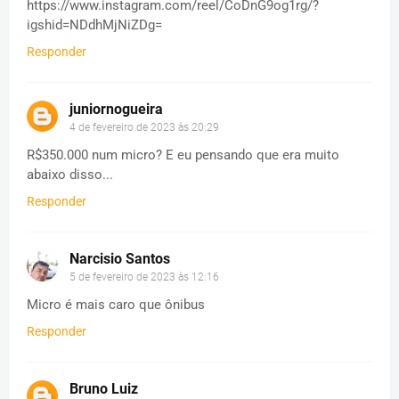
https://www.instagram.com/reel/CoDnG9og1rg/?
igshid=NDdhMjNiZDg=
Responder
juniornogueira
4 de fevereiro de 2023 às 20:29
R$350.000 num micro? E eu pensando que era muito
abaixo disso...
Responder
Narcisio Santos
5 de fevereiro de 2023 às 12:16
Micro é mais caro que ônibus
Responder
Bruno Luiz