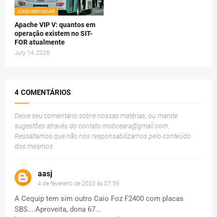
CAIO INDUSCAR
Apache VIP V: quantos em
operação existem no SIT-
FOR atualmente
July 14, 2026
4 COMENTÁRIOS
Deixe seu comentário sobre nossas matérias, ou mande
sugestões através do contato
mobceara@gmail.com
.
Ressaltamos que não nos responsabilizamos pelo conteúdo
dos mesmos.
aasj
4 de fevereiro de 2023 às 07:59
A Cequip tem sim outro Caio Foz F2400 com placas
SBS....Aproveita, dona 67...