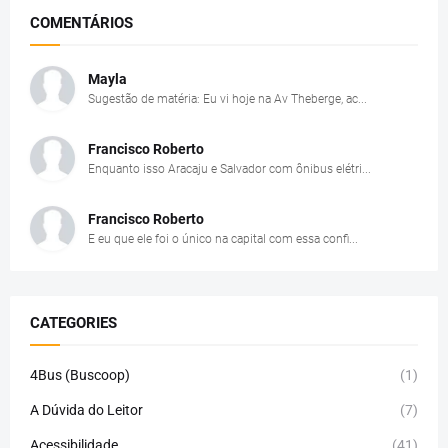
COMENTÁRIOS
Mayla
Sugestão de matéria: Eu vi hoje na Av Theberge, ac...
Francisco Roberto
Enquanto isso Aracaju e Salvador com ônibus elétri...
Francisco Roberto
E eu que ele foi o único na capital com essa confi...
CATEGORIES
4Bus (Buscoop)
(1)
A Dúvida do Leitor
(7)
Acessibilidade
(41)