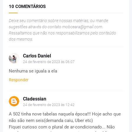
10 COMENTÁRIOS
Deixe seu comentário sobre nossas matérias, ou mande
sugestões através do contato
mobceara@gmail.com
.
Ressaltamos que não nos responsabilizamos pelo conteúdo
dos mesmos.
Carlos Daniel
24 de fevereiro de 2023 às 06:07
Nenhuma se iguala a ela
Responder
Cladessian
24 de fevereiro de 2023 às 12:42
A 502 tinha nove tabelas naquela época!!! Hoje acho que
não são nem seis(demanda caiu, Uber etc)
Fiquei curioso com o plural de ar-condicionado... Não