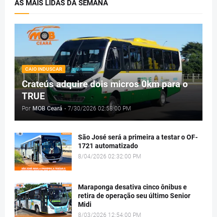
AS MAIS LIDAS DA SEMANA
CAIO INDUSCAR
Crateús adquire dois micros 0km para o
TRUE
Por
MOB Ceará
-
7/30/2026 02:58:00 PM
São José será a primeira a testar o OF-
1721 automatizado
8/04/2026 02:32:00 PM
Maraponga desativa cinco ônibus e
retira de operação seu último Senior
Midi
8/03/2026 12:54:00 PM