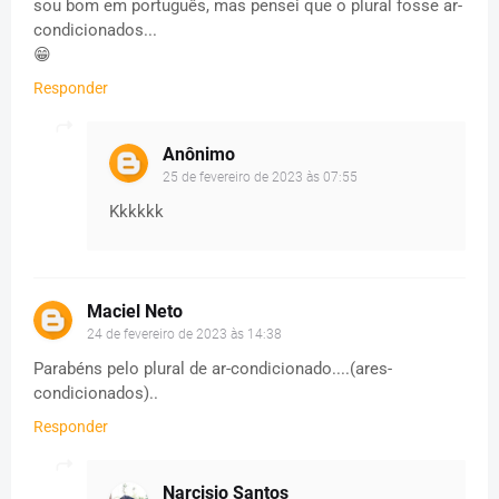
sou bom em português, mas pensei que o plural fosse ar-
condicionados...
😁
Responder
Anônimo
25 de fevereiro de 2023 às 07:55
Kkkkkk
Maciel Neto
24 de fevereiro de 2023 às 14:38
Parabéns pelo plural de ar-condicionado....(ares-
condicionados)..
Responder
Narcisio Santos