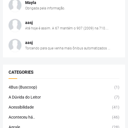
Mayla
Obrigada pela informação.
aasj
Até hoje é assim. A 67 mantém o 907 (2009) na 710....
aasj
Torcendo para que venha mais ônibus automatizados ...
CATEGORIES
4Bus (Buscoop)
(1)
A Dúvida do Leitor
(7)
Acessibilidade
(41)
Aconteceu há..
(46)
Agrale
(28)