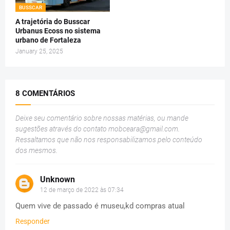
BUSSCAR
A trajetória do Busscar
Urbanus Ecoss no sistema
urbano de Fortaleza
January 25, 2025
8 COMENTÁRIOS
Deixe seu comentário sobre nossas matérias, ou mande
sugestões através do contato
mobceara@gmail.com
.
Ressaltamos que não nos responsabilizamos pelo conteúdo
dos mesmos.
Unknown
12 de março de 2022 às 07:34
Quem vive de passado é museu,kd compras atual
Responder