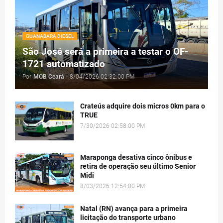
GUANABARA DIESEL
São José será a primeira a testar o OF-
1721 automatizado
Por
MOB Ceará
-
8/04/2026 02:32:00 PM
Crateús adquire dois micros 0km para o
TRUE
7/30/2026 02:58:00 PM
Maraponga desativa cinco ônibus e
retira de operação seu último Senior
Midi
8/03/2026 12:54:00 PM
Natal (RN) avança para a primeira
licitação do transporte urbano