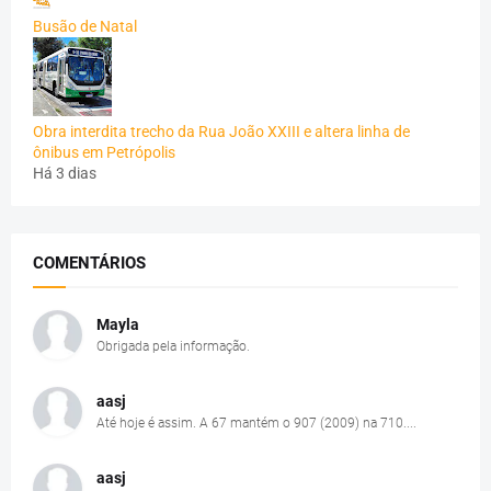
Busão de Natal
Obra interdita trecho da Rua João XXIII e altera linha de
ônibus em Petrópolis
Há 3 dias
COMENTÁRIOS
Mayla
Obrigada pela informação.
aasj
Até hoje é assim. A 67 mantém o 907 (2009) na 710....
aasj