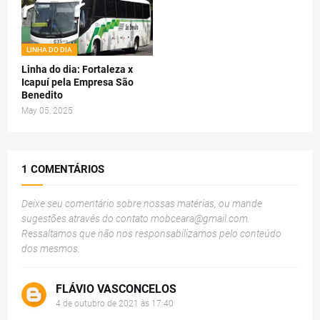
LINHA DO DIA
Linha do dia: Fortaleza x
Icapuí pela Empresa São
Benedito
May 05, 2025
1 COMENTÁRIOS
Deixe seu comentário sobre nossas matérias, ou mande
sugestões através do contato
mobceara@gmail.com
.
Ressaltamos que não nos responsabilizamos pelo conteúdo
dos mesmos.
FLÁVIO VASCONCELOS
4 de outubro de 2021 às 17:40