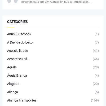
Torcendo para que venha mais ônibus automatizados ...
CATEGORIES
4Bus (Buscoop)
(1)
A Dúvida do Leitor
(7)
Acessibilidade
(41)
Aconteceu há..
(46)
Agrale
(28)
Águia Branca
(4)
Alagoas
(20)
Aliança
(5)
Aliança Transportes
(169)