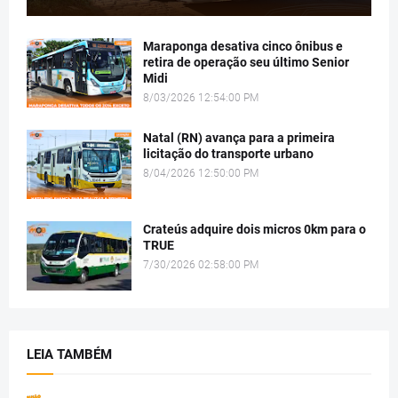
Maraponga desativa cinco ônibus e
retira de operação seu último Senior
Midi
8/03/2026 12:54:00 PM
Natal (RN) avança para a primeira
licitação do transporte urbano
8/04/2026 12:50:00 PM
Crateús adquire dois micros 0km para o
TRUE
7/30/2026 02:58:00 PM
LEIA TAMBÉM