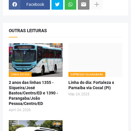
Facebook
OUTRAS LEITURAS
LINHA DO DIA
EXPRESSO GUANABARA
2 anos das linhas 1355 -
Linha do dia: Fortaleza x
Siqueira/José
Parnaíba via Cocal (PI)
Bastos/Centro/ED e 1390 -
May 24, 2025
Parangaba/João
Pessoa/Centro/ED
April 24, 2026