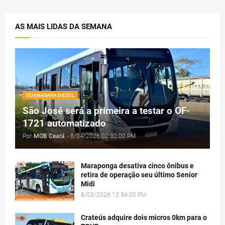
AS MAIS LIDAS DA SEMANA
GUANABARA DIESEL
São José será a primeira a testar o OF-
1721 automatizado
Por
MOB Ceará
-
8/04/2026 02:32:00 PM
Maraponga desativa cinco ônibus e
retira de operação seu último Senior
Midi
8/03/2026 12:54:00 PM
Crateús adquire dois micros 0km para o