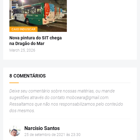
CAIO INDUSCAR
Nova pintura do SIT chega
na Dragão do Mar
March 25, 2026
8 COMENTÁRIOS
Deixe seu comentário sobre nossas matérias, ou mande
sugestões através do contato
mobceara@gmail.com
.
Ressaltamos que não nos responsabilizamos pelo conteúdo
dos mesmos.
Narcisio Santos
25 de setembro de 2021 às 23:30