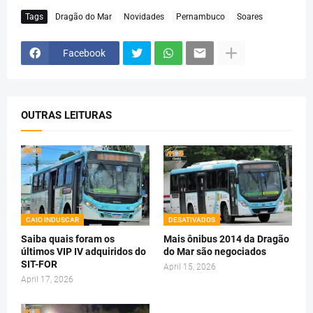
Tags
Dragão do Mar
Novidades
Pernambuco
Soares
Facebook
OUTRAS LEITURAS
CAIO INDUSCAR
DESATIVADOS
Saiba quais foram os
Mais ônibus 2014 da Dragão
últimos VIP IV adquiridos do
do Mar são negociados
SIT-FOR
April 15, 2026
April 17, 2026