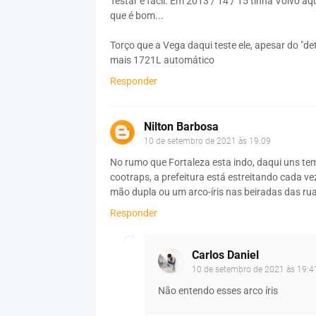
Testar é fácil. Em 2013 / 14 / 15 tinha Volvo aqu
que é bom...
Torço que a Vega daqui teste ele, apesar do "de
mais 1721L automático
Responder
Nilton Barbosa
10 de setembro de 2021 às 19:09
No rumo que Fortaleza esta indo, daqui uns t
cootraps, a prefeitura está estreitando cada ve
mão dupla ou um arco-íris nas beiradas das rua
Responder
Carlos Daniel
10 de setembro de 2021 às 19:4
Não entendo esses arco íris