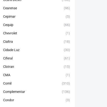
Cearense
(96)
Cepimar
(5)
Cequip
(66)
Chevrolet
(1)
Cialtra
(18)
Cidade Luz
(30)
Ciferal
(61)
Clotran
(15)
CMA
(1)
Comil
(310)
Complementar
(136)
Condor
(3)