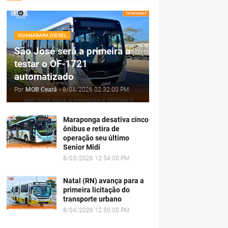
GUANABARA DIESEL
São José será a primeira a
testar o OF-1721
automatizado
Por
MOB Ceará
-
8/04/2026 02:32:00 PM
Maraponga desativa cinco
ônibus e retira de
operação seu último
Senior Midi
8/03/2026 12:54:00 PM
Natal (RN) avança para a
primeira licitação do
transporte urbano
8/04/2026 12:50:00 PM