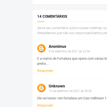
14 COMENTÁRIOS
Deixe seu comentário sobre nossas matérias, o
Ressaltamos que não nos responsabilizamos p
Anonimus
9 de setembro de 2021 às 22:36
E a matriz de Fortaleza que opera com várias l
pedra...
Responder
Unknown
10 de setembro de 2021 às 05:35
Ele vai testar i em fortaleza um Caio milênium
Responder