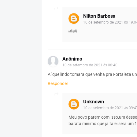
Nilton Barbosa
10 de setembro de 2021 às 19:0
🤣🤣
Anônimo
10 de setembro de 2021 às 08:40
Aí que lindo tomara que venha pra Fortaleza um
Responder
Unknown
10 de setembro de 2021 às 09:4
Meu povo parem com isso,um desse é
barata mínimo que já falei sera um 