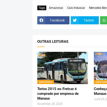
Tags
Amazonas
Caio Induscar
Mercedes Ben
Facebook
Twitter
OUTRAS LEITURAS
AMAZONAS
AMAZON
Torino 2015 ex-Fretcar é
Conheça
comprado por empresa de
Manaus
Manaus
June 25, 
November 28, 2025