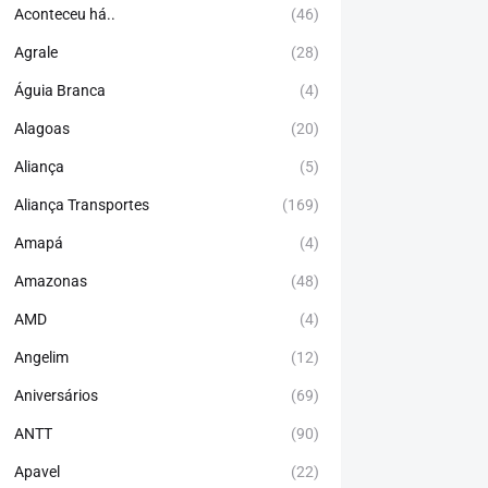
Aconteceu há..
(46)
Agrale
(28)
Águia Branca
(4)
Alagoas
(20)
Aliança
(5)
Aliança Transportes
(169)
Amapá
(4)
Amazonas
(48)
AMD
(4)
Angelim
(12)
Aniversários
(69)
ANTT
(90)
Apavel
(22)