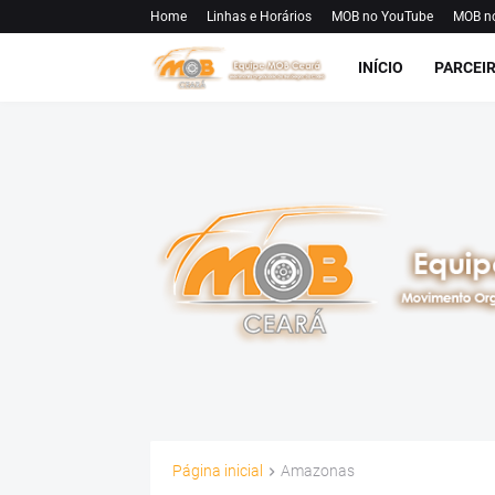
Home
Linhas e Horários
MOB no YouTube
MOB n
INÍCIO
PARCEI
Página inicial
Amazonas