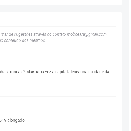
u mande sugestões através do contato
mobceara@gmail.com
.
elo conteúdo dos mesmos.
inhas troncais? Mais uma vez a capital alencarina na idade da
 1519 alongado