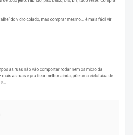
i de todo jeito. Híbrido, piso baixo, brs, brt, tudo teste. Comprar
talhe" do vidro colado, mas comprar mesmo... é mais fácil vir
empos as ruas não vão comportar rodar nem os micro da
z mais as ruas e pra ficar melhor ainda, põe uma ciclofaixa de
s...
1