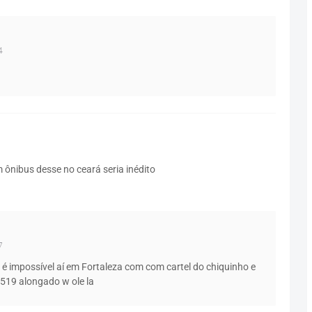
4
 ônibus desse no ceará seria inédito
7
 impossível aí em Fortaleza com com cartel do chiquinho e
1519 alongado w ole la