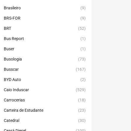
Brasileiro
(9)
BRS-FOR
(9)
BRT
(52)
Bus Report
(1)
Buser
(1)
Busologia
(73)
Busscar
(167)
BYD Auto
(2)
Caio Induscar
(529)
Carrocerias
(18)
Carteira de Estudante
(23)
Catedral
(30)
Ceará Diesel
(100)