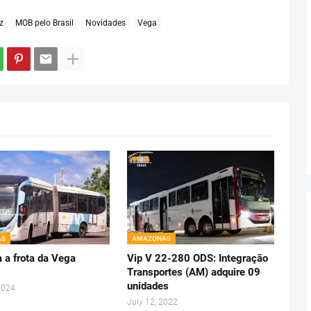
z
MOB pelo Brasil
Novidades
Vega
AS
AMAZONAS
 a frota da Vega
Vip V 22-280 ODS: Integração
Transportes (AM) adquire 09
unidades
2024
July 12, 2022