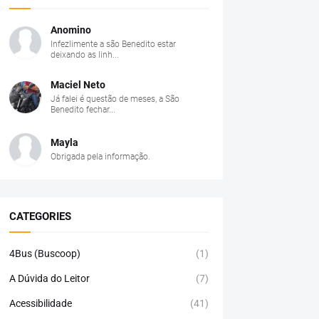
Anomino
Infezlimente a são Benedito estar
deixando as linh...
Maciel Neto
Já falei é questão de meses, a São
Benedito fechar...
Mayla
Obrigada pela informação.
CATEGORIES
4Bus (Buscoop)
(1)
A Dúvida do Leitor
(7)
Acessibilidade
(41)