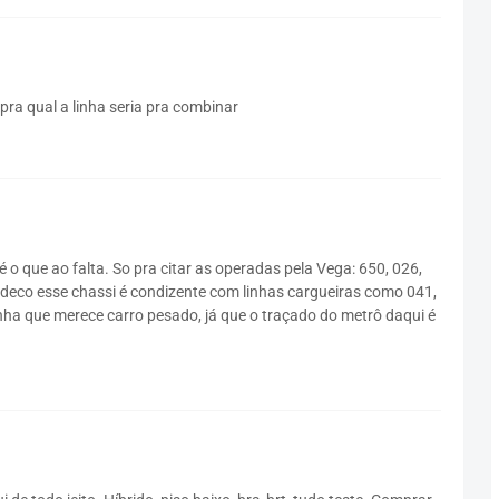
pra qual a linha seria pra combinar
o que ao falta. So pra citar as operadas pela Vega: 650, 026,
cedeco esse chassi é condizente com linhas cargueiras como 041,
linha que merece carro pesado, já que o traçado do metrô daqui é