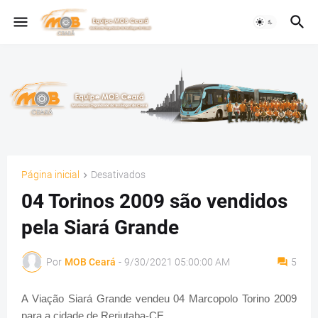
Página inicial
Desativados
04 Torinos 2009 são vendidos
pela Siará Grande
Por
MOB Ceará
-
9/30/2021 05:00:00 AM
5
A Viação Siará Grande vendeu 04 Marcopolo Torino 2009
para a cidade de Reriutaba-CE.