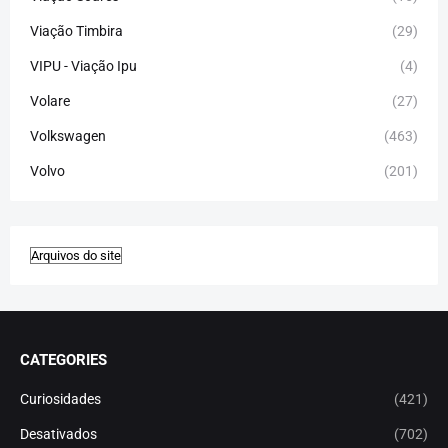
Viação Timbira
(29)
VIPU - Viação Ipu
(4)
Volare
(27)
Volkswagen
(463)
Volvo
(201)
CATEGORIES
Curiosidades
(421)
Desativados
(702)