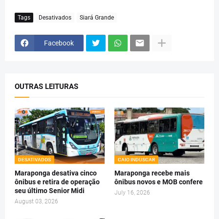
Tags
Desativados
Siará Grande
Facebook
OUTRAS LEITURAS
DESATIVADOS
CAIO INDUSCAR
Maraponga desativa cinco
Maraponga recebe mais
ônibus e retira de operação
ônibus novos e MOB confere
seu último Senior Midi
July 16, 2026
August 03, 2026