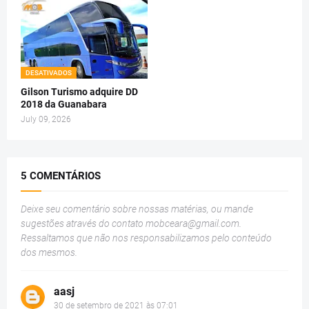
DESATIVADOS
Gilson Turismo adquire DD
2018 da Guanabara
July 09, 2026
5 COMENTÁRIOS
Deixe seu comentário sobre nossas matérias, ou mande
sugestões através do contato
mobceara@gmail.com
.
Ressaltamos que não nos responsabilizamos pelo conteúdo
dos mesmos.
aasj
30 de setembro de 2021 às 07:01