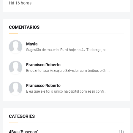
Há 16 horas
COMENTÁRIOS
Mayla
Sugestão de matéria: Eu vi hoje na Av Theberge, ac...
Francisco Roberto
Enquanto isso Aracaju e Salvador com ônibus elétri...
Francisco Roberto
E eu que ele foi o único na capital com essa confi...
CATEGORIES
4Bus (Buscoop)
(1)