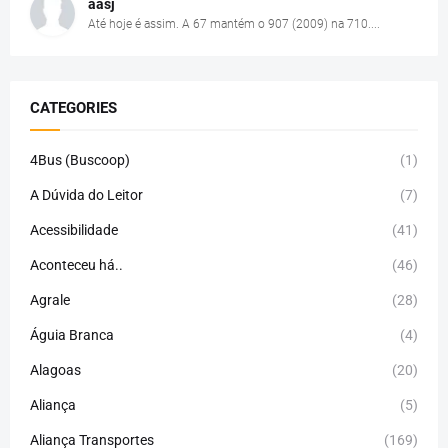
aasj
Até hoje é assim. A 67 mantém o 907 (2009) na 710....
CATEGORIES
4Bus (Buscoop)
(1)
A Dúvida do Leitor
(7)
Acessibilidade
(41)
Aconteceu há..
(46)
Agrale
(28)
Águia Branca
(4)
Alagoas
(20)
Aliança
(5)
Aliança Transportes
(169)