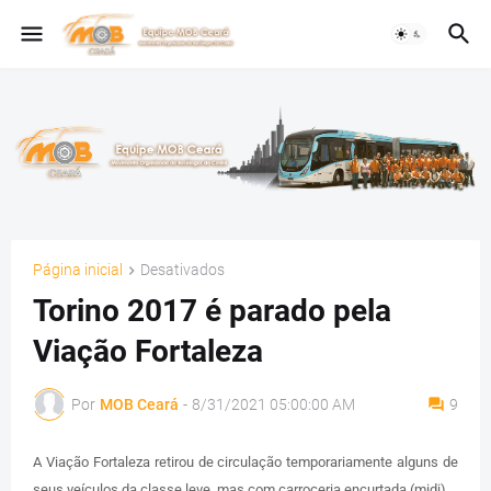
Página inicial
Desativados
Torino 2017 é parado pela
Viação Fortaleza
Por
MOB Ceará
-
8/31/2021 05:00:00 AM
9
A Viação Fortaleza retirou de circulação temporariamente alguns de
seus veículos da classe leve, mas com carroceria encurtada (midi).