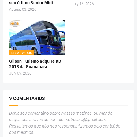
seu último Senior Midi
July 16, 2026
August 03, 2026
DESATIVADOS
Gilson Turismo adquire DD
2018 da Guanabara
July 09, 2026
9 COMENTÁRIOS
Deixe seu comentário sobre nossas matérias, ou mande
sugestões através do contato
mobceara@gmail.com
.
Ressaltamos que não nos responsabilizamos pelo conteúdo
dos mesmos.