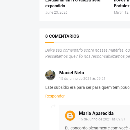
Estudantil em Fortaleza será
novos m
expandido
Fortale
June 23, 2026
March 12,
8 COMENTÁRIOS
Deixe seu comentário sobre nossas matérias, o
Ressaltamos que não nos responsabilizamos p
Maciel Neto
15 de junho de 2021 às 09:21
Este subsídio era para ser para quem tem pouc
Responder
Maria Aparecida
15 de junho de 2021 às 09:31
Eu concordo plenamente com você, d