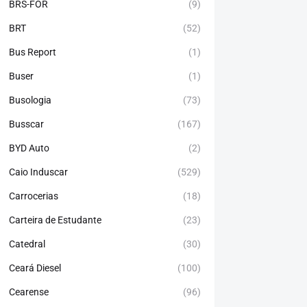
BRS-FOR
(9)
BRT
(52)
Bus Report
(1)
Buser
(1)
Busologia
(73)
Busscar
(167)
BYD Auto
(2)
Caio Induscar
(529)
Carrocerias
(18)
Carteira de Estudante
(23)
Catedral
(30)
Ceará Diesel
(100)
Cearense
(96)