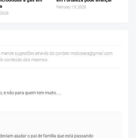
icroônibus a gás em
em Fortaleza pode avançar
za
February 13, 2026
 2026
u mande sugestões através do contato
mobceara@gmail.com
.
elo conteúdo dos mesmos.
o, e não para quem tem muito....
eviam ajudar o pai de família que está passando