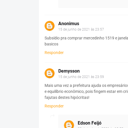
Anonimus
15 de junho de 2021 às 23:57
Subsídio pra comprar mercedinho 1519 e janela 
basicos
Responder
Demysson
15 de junho de 2021 às 23:59
Mais uma vez a prefeitura ajuda os empresári
e equilíbrio econômico, pois fingem estar em cr
fajutas destes hipócritas!
Responder
Edson Feijó