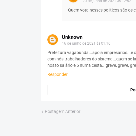
20 de junho de 2021 às 12:52
Quem vota nesses políticos são os e
Unknown
16 de junho de 2021 às 01:10
Prefeitura vagabunda...apoia empresários...e o
com nós trabalhadores do sistema...quem se l
nosso salário e 5 numa cesta...greve, greve, gre
Responder
Po
Postagem Anterior