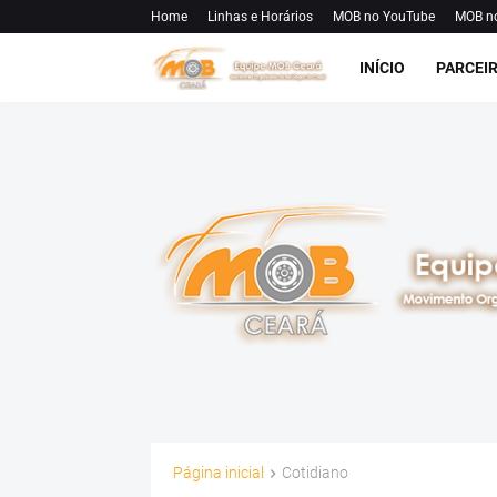
Home
Linhas e Horários
MOB no YouTube
MOB n
INÍCIO
PARCEI
Página inicial
Cotidiano