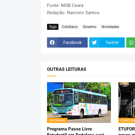
Fonte: MOB Ceará
Redação: Narcisio Santos
Tags
Cotidiano
Governo
Novidades
Facebook
Twitter
OUTRAS LEITURAS
COTIDIANO
COMPLEM
Programa Passe Livre
ETUFOR