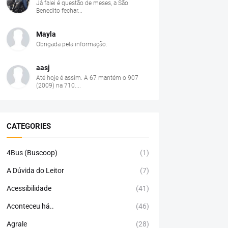
Já falei é questão de meses, a São
Benedito fechar...
Mayla
Obrigada pela informação.
aasj
Até hoje é assim. A 67 mantém o 907
(2009) na 710....
CATEGORIES
4Bus (Buscoop)
(1)
A Dúvida do Leitor
(7)
Acessibilidade
(41)
Aconteceu há..
(46)
Agrale
(28)