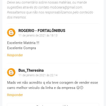
Deixe seu comentário sobre nossas matérias, ou mande
sugestões através do contato
mobceara@gmail.com
.
Ressaltamos que não nos responsabilizamos pelo conteúdo
dos mesmos.
ROGERIO - FORTALÔNIBUS
11 de janeiro de 2021 às 18:13
Excelente Matéria !!!
Excelente Compra
Responder
Bus_Theresina
11 de janeiro de 2021 às 22:14
Mads vei não acredito q ela teve coragem de vender esse
carro melhor veículo da linha e da empresa 😤😠
Responder