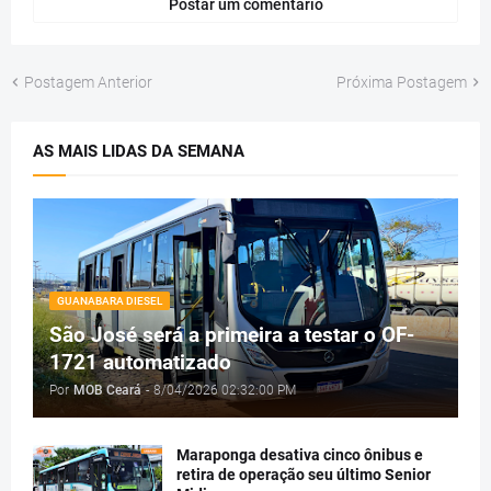
Postar um comentário
Postagem Anterior
Próxima Postagem
AS MAIS LIDAS DA SEMANA
GUANABARA DIESEL
São José será a primeira a testar o OF-
1721 automatizado
Por
MOB Ceará
-
8/04/2026 02:32:00 PM
Maraponga desativa cinco ônibus e
retira de operação seu último Senior