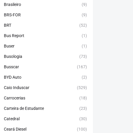
Brasileiro
(9)
BRS-FOR
(9)
BRT
(52)
Bus Report
(1)
Buser
(1)
Busologia
(73)
Busscar
(167)
BYD Auto
(2)
Caio Induscar
(529)
Carrocerias
(18)
Carteira de Estudante
(23)
Catedral
(30)
Ceará Diesel
(100)