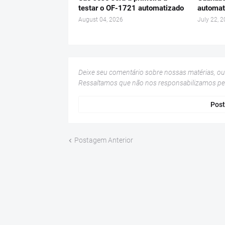
testar o OF-1721 automatizado
automat
August 04, 2026
July 22, 
Deixe seu comentário sobre nossas matérias, o
Ressaltamos que não nos responsabilizamos p
Post
Postagem Anterior