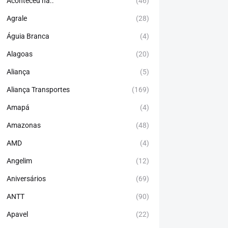
Aconteceu há..
(46)
Agrale
(28)
Águia Branca
(4)
Alagoas
(20)
Aliança
(5)
Aliança Transportes
(169)
Amapá
(4)
Amazonas
(48)
AMD
(4)
Angelim
(12)
Aniversários
(69)
ANTT
(90)
Apavel
(22)