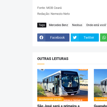
Fonte: MOB Ceará
Redação: Nemezio Neto
Tags
Mercedes Benz
Neobus
Onde está você 
Facebook
Twitter
OUTRAS LEITURAS
GUANABARA DIESEL
GUANABA
São José será a primeira a
Guanaba