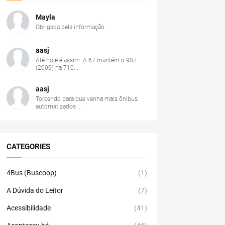
Mayla
Obrigada pela informação.
aasj
Até hoje é assim. A 67 mantém o 907
(2009) na 710....
aasj
Torcendo para que venha mais ônibus
automatizados ...
CATEGORIES
4Bus (Buscoop)
(1)
A Dúvida do Leitor
(7)
Acessibilidade
(41)