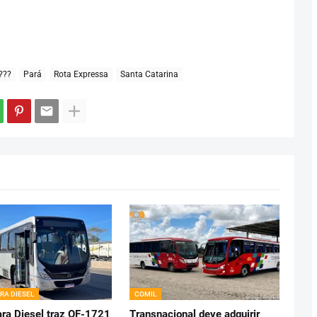
???
Pará
Rota Expressa
Santa Catarina
RA DIESEL
COMIL
ra Diesel traz OF-1721
Transnacional deve adquirir