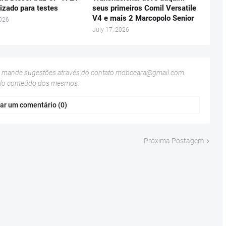
izado para testes
seus primeiros Comil Versatile
V4 e mais 2 Marcopolo Senior
2026
July 17, 2026
u mande sugestões através do contato
mobceara@gmail.com
.
elo conteúdo dos mesmos.
ar um comentário (0)
Próxima Postagem