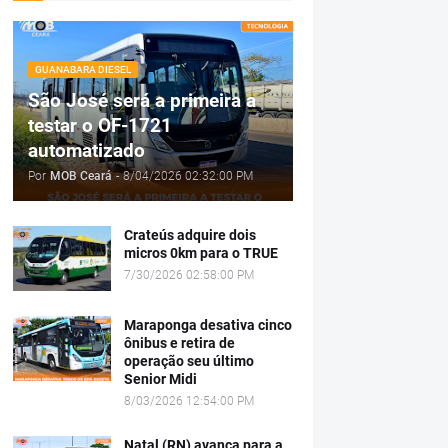
GUANABARA DIESEL
São José será a primeira a
testar o OF-1721
automatizado
Por
MOB Ceará
-
8/04/2026 02:32:00 PM
Crateús adquire dois
micros 0km para o TRUE
7/30/2026 02:58:00 PM
Maraponga desativa cinco
ônibus e retira de
operação seu último
Senior Midi
8/03/2026 12:54:00 PM
Natal (RN) avança para a