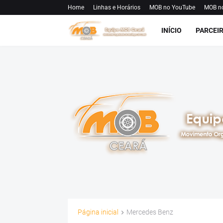
Home
Linhas e Horários
MOB no YouTube
MOB n
INÍCIO
PARCEI
Página inicial
Mercedes Benz