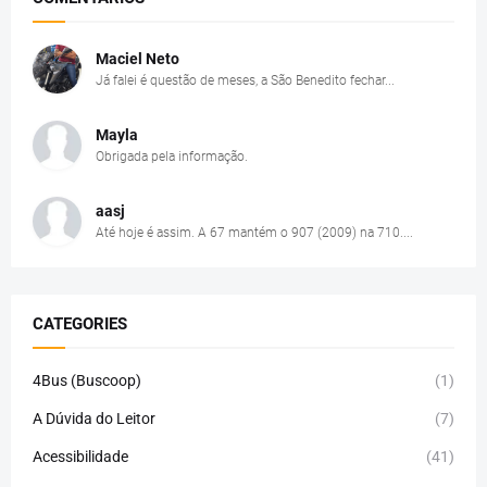
Maciel Neto
Já falei é questão de meses, a São Benedito fechar...
Mayla
Obrigada pela informação.
aasj
Até hoje é assim. A 67 mantém o 907 (2009) na 710....
CATEGORIES
4Bus (Buscoop)
(1)
A Dúvida do Leitor
(7)
Acessibilidade
(41)