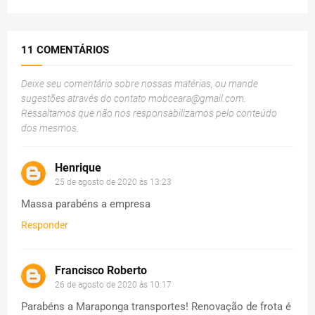
11 COMENTÁRIOS
Deixe seu comentário sobre nossas matérias, ou mande
sugestões através do contato
mobceara@gmail.com
.
Ressaltamos que não nos responsabilizamos pelo conteúdo
dos mesmos.
Henrique
25 de agosto de 2020 às 13:23
Massa parabéns a empresa
Responder
Francisco Roberto
26 de agosto de 2020 às 10:17
Parabéns a Maraponga transportes! Renovação de frota é