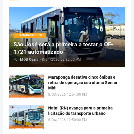
GUANABARA DIESEL
São José será a primeira a testar o OF-
1721 automatizado
Por
MOB Ceará
-
8/04/2026 02:32:00 PM
Maraponga desativa cinco ônibus e
retira de operação seu último Senior
Midi
8/03/2026 12:54:00 PM
Natal (RN) avança para a primeira
licitação do transporte urbano
8/04/2026 12:50:00 PM