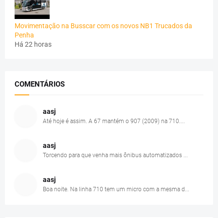
Movimentação na Busscar com os novos NB1 Trucados da
Penha
Há 22 horas
COMENTÁRIOS
aasj
Até hoje é assim. A 67 mantém o 907 (2009) na 710....
aasj
Torcendo para que venha mais ônibus automatizados ...
aasj
Boa noite. Na linha 710 tem um micro com a mesma d...