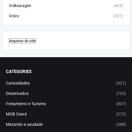
Volkswagen
(463)
Volvo
(201)
CATEGORIES
Curiosidades
(421)
Desativados
(702)
Fretamento e Turismo
(807)
MOB Ceará
(372)
Matando a saudade
(388)