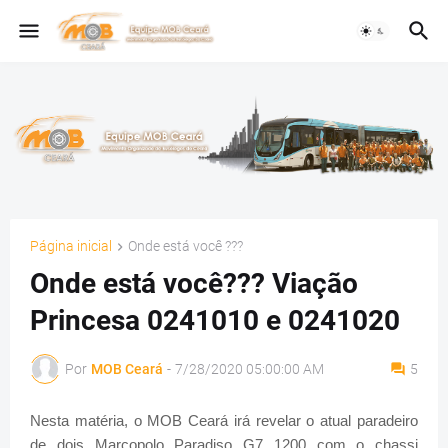
Página inicial
Onde está você ???
Onde está você??? Viação
Princesa 0241010 e 0241020
Por
MOB Ceará
-
7/28/2020 05:00:00 AM
5
Nesta matéria, o MOB Ceará irá revelar o atual paradeiro
de dois Marcopolo Paradiso G7 1200 com o chassi