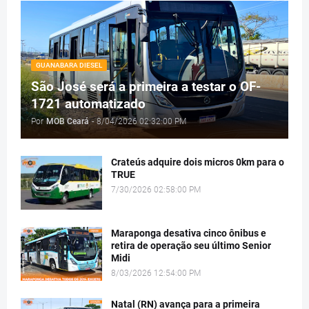
GUANABARA DIESEL
São José será a primeira a testar o OF-
1721 automatizado
Por
MOB Ceará
-
8/04/2026 02:32:00 PM
Crateús adquire dois micros 0km para o
TRUE
7/30/2026 02:58:00 PM
Maraponga desativa cinco ônibus e
retira de operação seu último Senior
Midi
8/03/2026 12:54:00 PM
Natal (RN) avança para a primeira