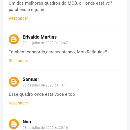
Um dos melhores quadros do MOB, o " onde está vc "
parabéns a equipe
Responder
Erivaldo Martins
28 de julho de 2020 às 12:47
Também concordo,acrescentando, Mob Relíquias!!
Responder
Samuel
28 de julho de 2020 às 13:11
Esse quadro onde está você é top
Responder
Nao
28 de julho de 2020 às 20:16