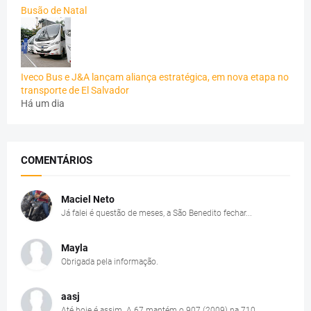
Busão de Natal
Iveco Bus e J&A lançam aliança estratégica, em nova etapa no
transporte de El Salvador
Há um dia
COMENTÁRIOS
Maciel Neto
Já falei é questão de meses, a São Benedito fechar...
Mayla
Obrigada pela informação.
aasj
Até hoje é assim. A 67 mantém o 907 (2009) na 710....