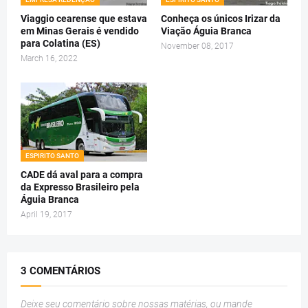
Viaggio cearense que estava
Conheça os únicos Irizar da
em Minas Gerais é vendido
Viação Águia Branca
para Colatina (ES)
November 08, 2017
March 16, 2022
ESPIRITO SANTO
CADE dá aval para a compra
da Expresso Brasileiro pela
Águia Branca
April 19, 2017
3 COMENTÁRIOS
Deixe seu comentário sobre nossas matérias, ou mande