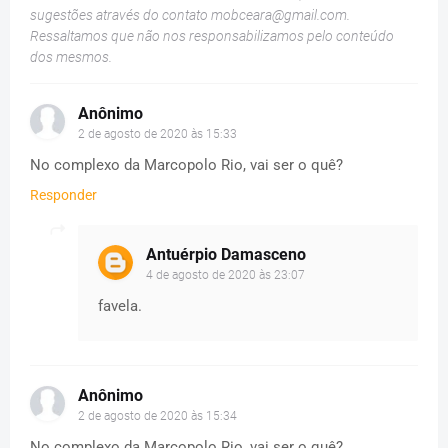
sugestões através do contato
mobceara@gmail.com
.
Ressaltamos que não nos responsabilizamos pelo conteúdo
dos mesmos.
Anônimo
2 de agosto de 2020 às 15:33
No complexo da Marcopolo Rio, vai ser o quê?
Responder
Antuérpio Damasceno
4 de agosto de 2020 às 23:07
favela.
Anônimo
2 de agosto de 2020 às 15:34
No complexo da Marcopolo Rio, vai ser o quê?