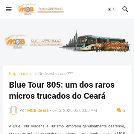
Página inicial
Onde está você ???
Blue Tour 805: um dos raros
micros trucados do Ceará
Por
MOB Ceará
-
6/13/2020 05:00:00 AM
5
A Blue Tour Viagens e Turismo, empresa genuinamente cearense,
operou no estado no serviço de turismo e fretamento, e hoje, o MOB