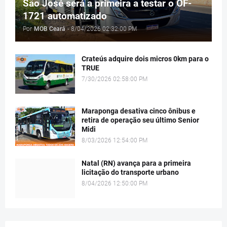
São José será a primeira a testar o OF-
1721 automatizado
Por
MOB Ceará
-
8/04/2026 02:32:00 PM
Crateús adquire dois micros 0km para o
TRUE
7/30/2026 02:58:00 PM
Maraponga desativa cinco ônibus e
retira de operação seu último Senior
Midi
8/03/2026 12:54:00 PM
Natal (RN) avança para a primeira
licitação do transporte urbano
8/04/2026 12:50:00 PM