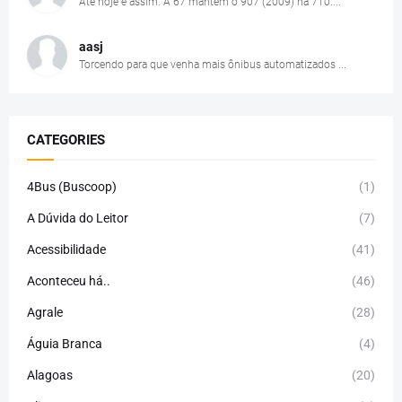
Até hoje é assim. A 67 mantém o 907 (2009) na 710....
aasj
Torcendo para que venha mais ônibus automatizados ...
CATEGORIES
4Bus (Buscoop)
(1)
A Dúvida do Leitor
(7)
Acessibilidade
(41)
Aconteceu há..
(46)
Agrale
(28)
Águia Branca
(4)
Alagoas
(20)