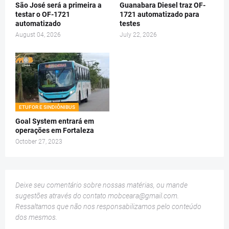
São José será a primeira a
Guanabara Diesel traz OF-
testar o OF-1721
1721 automatizado para
automatizado
testes
August 04, 2026
July 22, 2026
ETUFOR E SINDIÔNIBUS
Goal System entrará em
operações em Fortaleza
October 27, 2023
Deixe seu comentário sobre nossas matérias, ou mande
sugestões através do contato
mobceara@gmail.com
.
Ressaltamos que não nos responsabilizamos pelo conteúdo
dos mesmos.