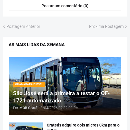
Postar um comentário (0)
Postagem Anterior
Próxima Postagem
AS MAIS LIDAS DA SEMANA
GUANABARA DIESEL
São José será a primeira a testar o OF-
1721 automatizado
Por
MOB Ceará
-
8/04/2026 02:32:00 PM
Crateús adquire dois micros 0km para o