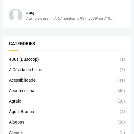
aasj
Até hoje é assim. A 67 mantém o 907 (2009) na 710....
CATEGORIES
4Bus (Buscoop)
(1)
A Dúvida do Leitor
(7)
Acessibilidade
(41)
Aconteceu há..
(46)
Agrale
(28)
Águia Branca
(4)
Alagoas
(20)
Aliança
(5)