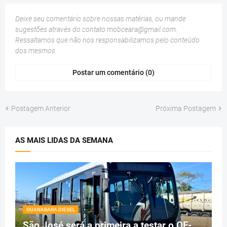
Deixe seu comentário sobre nossas matérias, ou mande
sugestões através do contato
mobceara@gmail.com
.
Ressaltamos que não nos responsabilizamos pelo conteúdo
dos mesmos.
Postar um comentário (0)
Postagem Anterior
Próxima Postagem
AS MAIS LIDAS DA SEMANA
GUANABARA DIESEL
São José será a primeira a testar o OF-