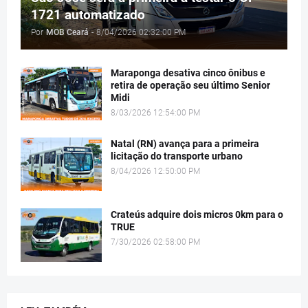
1721 automatizado
Por
MOB Ceará
-
8/04/2026 02:32:00 PM
Maraponga desativa cinco ônibus e
retira de operação seu último Senior
Midi
8/03/2026 12:54:00 PM
Natal (RN) avança para a primeira
licitação do transporte urbano
8/04/2026 12:50:00 PM
Crateús adquire dois micros 0km para o
TRUE
7/30/2026 02:58:00 PM