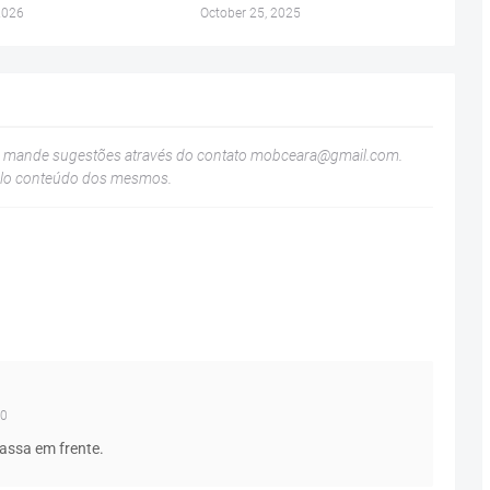
2026
October 25, 2025
u mande sugestões através do contato
mobceara@gmail.com
.
elo conteúdo dos mesmos.
20
passa em frente.