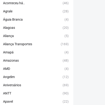
Aconteceu há..
(46)
Agrale
(28)
Águia Branca
(4)
Alagoas
(20)
Aliança
(5)
Aliança Transportes
(169)
Amapá
(4)
Amazonas
(48)
AMD
(4)
Angelim
(12)
Aniversários
(69)
ANTT
(90)
Apavel
(22)