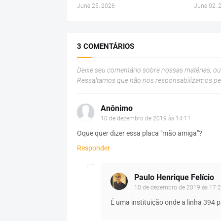
June 25, 2026
June 02, 
3 COMENTÁRIOS
Deixe seu comentário sobre nossas matérias, o
Ressaltamos que não nos responsabilizamos p
Anônimo
10 de dezembro de 2019 às 14:11
Oque quer dizer essa placa "mão amiga"?
Responder
Paulo Henrique Felício
10 de dezembro de 2019 às 17:
É uma instituição onde a linha 394 