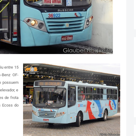
iu entre 15
-Benz OF-
ão possuem
elevador, e
es de frota
s Ecoss do