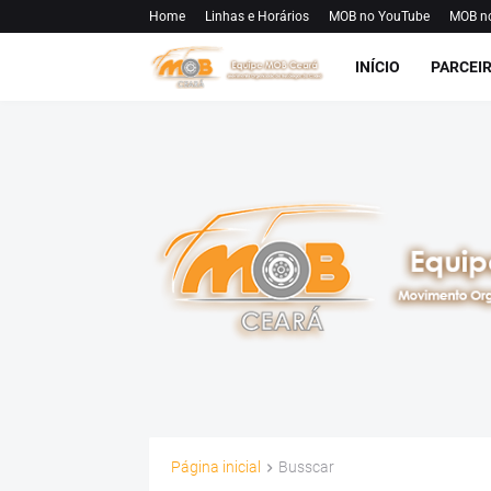
Home
Linhas e Horários
MOB no YouTube
MOB n
INÍCIO
PARCEI
Página inicial
Busscar