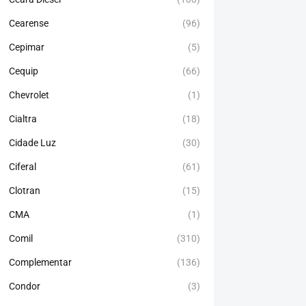
Cearense
(96)
Cepimar
(5)
Cequip
(66)
Chevrolet
(1)
Cialtra
(18)
Cidade Luz
(30)
Ciferal
(61)
Clotran
(15)
CMA
(1)
Comil
(310)
Complementar
(136)
Condor
(3)