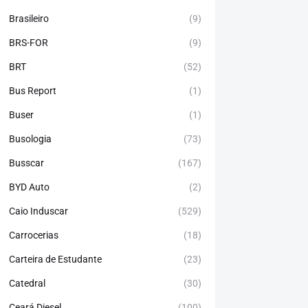
Brasileiro
(9)
BRS-FOR
(9)
BRT
(52)
Bus Report
(1)
Buser
(1)
Busologia
(73)
Busscar
(167)
BYD Auto
(2)
Caio Induscar
(529)
Carrocerias
(18)
Carteira de Estudante
(23)
Catedral
(30)
Ceará Diesel
(100)