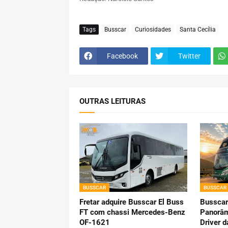
Tags
Busscar
Curiosidades
Santa Cecília
Facebook
Twitter
OUTRAS LEITURAS
BUSSCAR
BUSSCAR
Fretar adquire Busscar El Buss
Busscar
FT com chassi Mercedes-Benz
Panorâm
OF-1621
Driver 