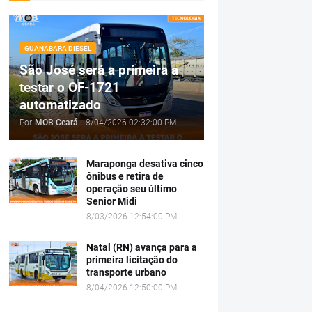
GUANABARA DIESEL
São José será a primeira a
testar o OF-1721
automatizado
Por
MOB Ceará
-
8/04/2026 02:32:00 PM
Maraponga desativa cinco
ônibus e retira de
operação seu último
Senior Midi
8/03/2026 12:54:00 PM
Natal (RN) avança para a
primeira licitação do
transporte urbano
8/04/2026 12:50:00 PM