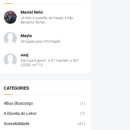
Maciel Neto
Já falei é questão de meses, a São
Benedito fechar...
Mayla
Obrigada pela informação.
aasj
Até hoje é assim. A 67 mantém o 907
(2009) na 710....
CATEGORIES
4Bus (Buscoop)
(1)
A Dúvida do Leitor
(7)
Acessibilidade
(41)