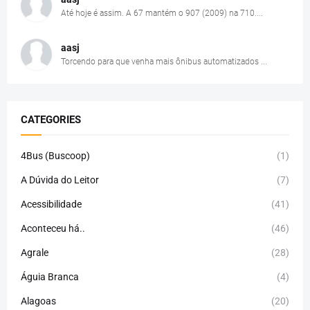
Até hoje é assim. A 67 mantém o 907 (2009) na 710....
aasj
Torcendo para que venha mais ônibus automatizados ...
CATEGORIES
4Bus (Buscoop)
(1)
A Dúvida do Leitor
(7)
Acessibilidade
(41)
Aconteceu há..
(46)
Agrale
(28)
Águia Branca
(4)
Alagoas
(20)