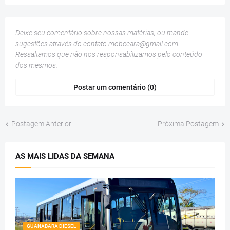
Deixe seu comentário sobre nossas matérias, ou mande
sugestões através do contato
mobceara@gmail.com
.
Ressaltamos que não nos responsabilizamos pelo conteúdo
dos mesmos.
Postar um comentário (0)
Postagem Anterior
Próxima Postagem
AS MAIS LIDAS DA SEMANA
GUANABARA DIESEL