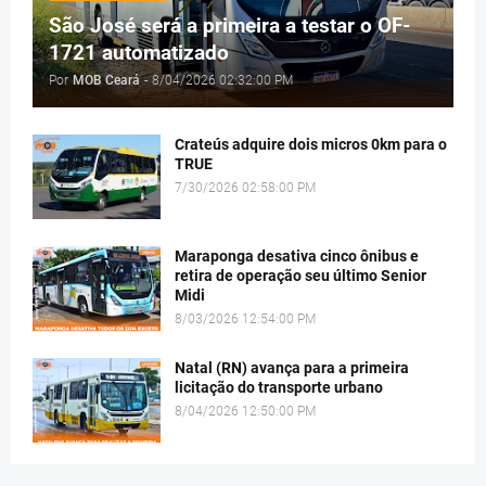
São José será a primeira a testar o OF-
1721 automatizado
Por
MOB Ceará
-
8/04/2026 02:32:00 PM
Crateús adquire dois micros 0km para o
TRUE
7/30/2026 02:58:00 PM
Maraponga desativa cinco ônibus e
retira de operação seu último Senior
Midi
8/03/2026 12:54:00 PM
Natal (RN) avança para a primeira
licitação do transporte urbano
8/04/2026 12:50:00 PM