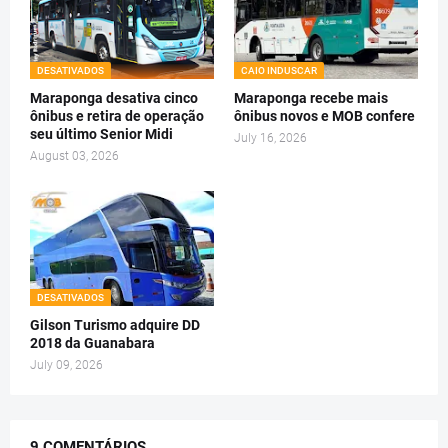
DESATIVADOS
CAIO INDUSCAR
Maraponga desativa cinco
Maraponga recebe mais
ônibus e retira de operação
ônibus novos e MOB confere
seu último Senior Midi
July 16, 2026
August 03, 2026
DESATIVADOS
Gilson Turismo adquire DD
2018 da Guanabara
July 09, 2026
9 COMENTÁRIOS