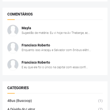
COMENTÁRIOS
Mayla
Sugestão de matéria: Eu vi hoje na Av Theberge, ac...
Francisco Roberto
Enquanto isso Aracaju e Salvador com ônibus elétri...
Francisco Roberto
E eu que ele foi o único na capital com essa confi...
CATEGORIES
4Bus (Buscoop)
(1)
A Dúvida do Leitor
(7)