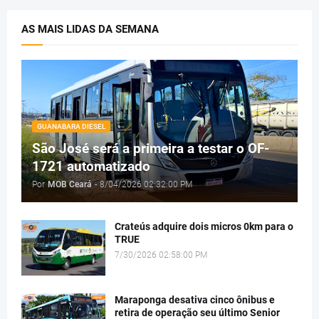
AS MAIS LIDAS DA SEMANA
GUANABARA DIESEL
São José será a primeira a testar o OF-
1721 automatizado
Por
MOB Ceará
-
8/04/2026 02:32:00 PM
Crateús adquire dois micros 0km para o
TRUE
7/30/2026 02:58:00 PM
Maraponga desativa cinco ônibus e
retira de operação seu último Senior