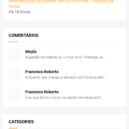
Movimentação na Busscar com os novos NB1 Trucados da
Penha
Há 16 horas
COMENTÁRIOS
Mayla
Sugestão de matéria: Eu vi hoje na Av Theberge, ac...
Francisco Roberto
Enquanto isso Aracaju e Salvador com ônibus elétri...
Francisco Roberto
E eu que ele foi o único na capital com essa confi...
CATEGORIES