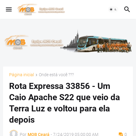
Página inicial
Onde está você ???
Rota Expressa 33856 - Um
Caio Apache S22 que veio da
Terra Luz e voltou para ela
depois
Por
MOB Ceará
-
7/24/2019 05:00:00 AM
0